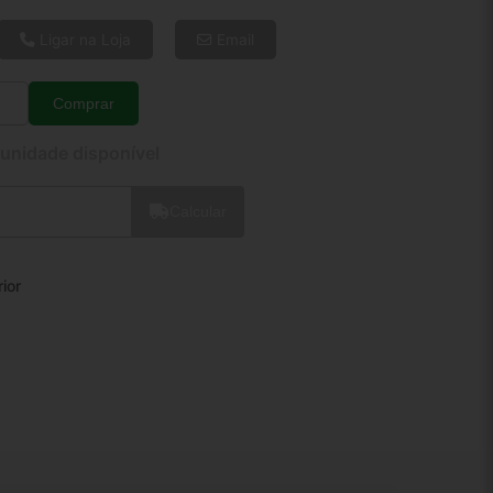
6x de R$ 17,99
8x de R$ 13,80
Ligar na Loja
Email
10x de R$ 11,27
12x de R$ 9,63
Comprar
Quantidade
 unidade disponível
Calcular
rior