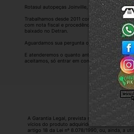
Rotasul autopeças Joinville, empresa credencia
Trabalhamos desde 2011 com total credibilidade
com nota fiscal e procedência, nossas peças s
baixado no Detran.
Aguardamos sua pergunta ou compra.
E atenderemos o quanto antes, caso o cliente pre
aceitamos, só entrar em contato com a equipe R
Gar
A Garantia Legal, prevista no Código de Defes
vícios do produto adquirido.Na impossibilidad
artigo 18 da Lei nº 8.078/1990, ou, ainda, a 