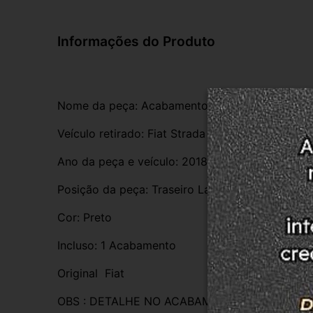
Informações do Produto
Nome da peça: Acabamento Da Caçamba 
Veículo retirado: Fiat Strada 1.4 Evo 8v 
Ano da peça e veículo: 2018
Posição da peça: Traseiro Lado Direito
Cor: Preto
Incluso: 1 Acabamento 
Original  Fiat 
OBS : DETALHE NO ACABAMENTO ARRANHAD