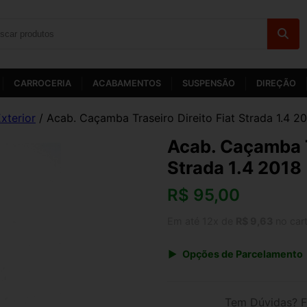
CARROCERIA
ACABAMENTOS
SUSPENSÃO
DIREÇÃO
xterior
/ Acab. Caçamba Traseiro Direito Fiat Strada 1.4 2
Acab. Caçamba Tr
Strada 1.4 2018
R$
95,00
Em até 12x de
R$ 9,63
no car
Opções de Parcelamento
1x de R$ 95,00 s/ juros
3x de R$ 34,59
Tem Dúvidas? F