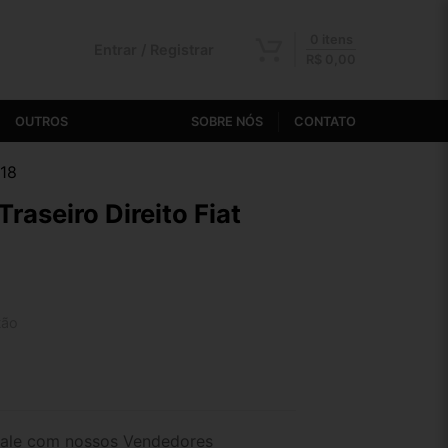
0 itens
Entrar / Registrar
R$
0,00
OUTROS
SOBRE NÓS
CONTATO
018
aseiro Direito Fiat
tão
2x de R$ 51,13
4x de R$ 26,33
ale com nossos Vendedores