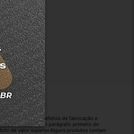
ução
da compra e cobre defeitos de fabricação e
s opções previstas no parágrafo primeiro do
oduto de valor superior.Alguns produtos contam