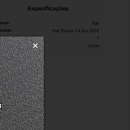
Especificações
arca:
Fiat
odelo:
Fiat Strada 1.4 Evo 2018
KU:
1
otivo De GTIN Vacío:
Outro