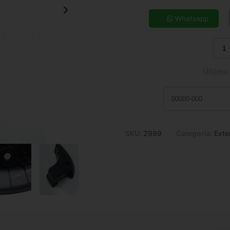
5x de R$ 21,34
7x de R$ 15,57
Whatsapp
9x de R$ 12,42
11x de R$ 10,37
Última
SKU:
2999
Categoria:
Exte