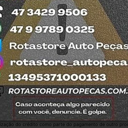
da no detran do estado de SC. 
 e confiança, todos nossos produtos contam 
ão todas usadas, compramos Somente veículos 
fira retirar na nossa loja física também 
otasul e tiramos suas dúvidas.
antia
Certificado de Procedência
Troca e Devol
a do Consumidor, é de 90 (noventa) dias a partir da data 
e de reparar o produto, o cliente poderá escolher dentre a
utilização do crédito como parte do pagamento de outro pr