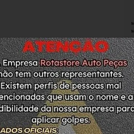
M
M
S
M
O