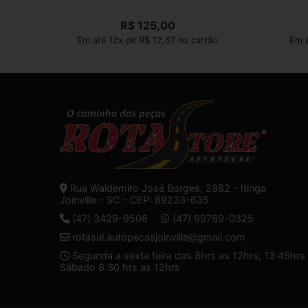
R$
125,00
Em até 12x de R$ 12,67 no cartão
Em a
Rua Waldemiro José Borges, 2882 - Itinga
Joinville - SC - CEP: 89233-635
(47) 3429-9506
(47) 99789-0325
rotasul.autopecasjoinville@gmail.com
Segunda a sexta feira das 8hrs as 12hrs; 13:45hrs 
Sábado 8:30 hrs as 12hrs