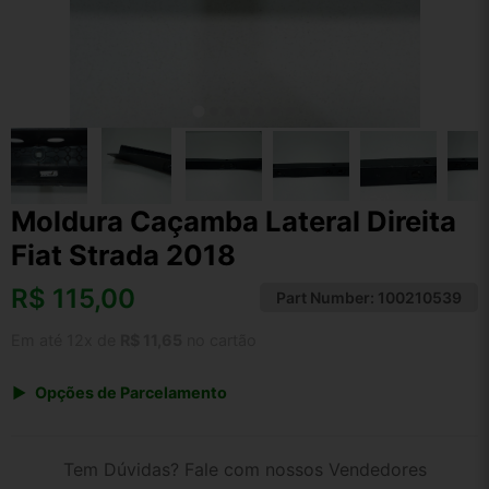
Moldura Caçamba Lateral Direita
Fiat Strada 2018
R$
115,00
Part Number:
100210539
Em até 12x de
R$ 11,65
no cartão
Opções de Parcelamento
1x de R$ 115,00 s/ juros
2x de R$ 61,89
Tem Dúvidas? Fale com nossos Vendedores
3x de R$ 41,87