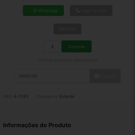
4x de R$ 31,87
Whatsapp
Ligar na Loja
5x de R$ 25,83
6x de R$ 21,78
Email
7x de R$ 18,85
8x de R$ 16,71
9x de R$ 15,04
Comprar
Quantidade
10x de R$ 13,64
Última unidade disponível
11x de R$ 12,56
12x de R$ 11,65
Calcular
SKU:
4-7283
Categoria:
Exterior
Informações do Produto