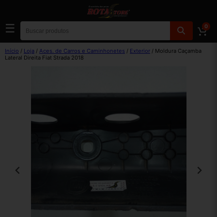
☰
0
Início
/
Loja
/
Aces. de Carros e Caminhonetes
/
Exterior
/ Moldura Caçamba
Lateral Direita Fiat Strada 2018