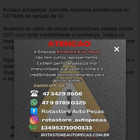
Rotasul autopeças Joinville, empresa credenciada no 
DETRAN do estado de SC.
Atuamos no ramo de peças automotivas usadas desde 
2011 com total credibilidade e confiança. Todos os 
nossos veículos são baixados no Detran. Produtos com 
nota fiscal e procedência.
Aguardamos sua pergunta ou compra e atenderemos o 
quanto antes. Aceitamos retirada dos produtos em 
nossa loja física também, basta entrar em contato com 
a equipe Rotasul e tiramos suas dúvidas.
Especificações
Marca:
Fiat
Modelo:
Strada 2018