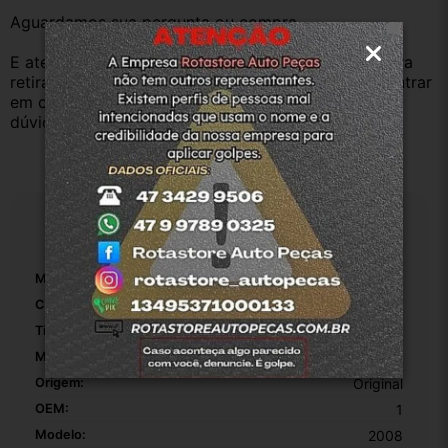
Aguardamos sua pergunta ou compra.
E atenderemos o quanto antes, caso o cliente prefira 
retirar na nossa loja física também aceitamos, só entrar 
em contato com a equipe Rotasul e tiramos suas 
dúvidas.
Especificações
Marca:
Peugeot
Cor:
Branco
Tipo De Veículo:
Carro/Caminhonete
Material:
Plástico
Origem:
Original
OEM:
1
Modelo:
2008