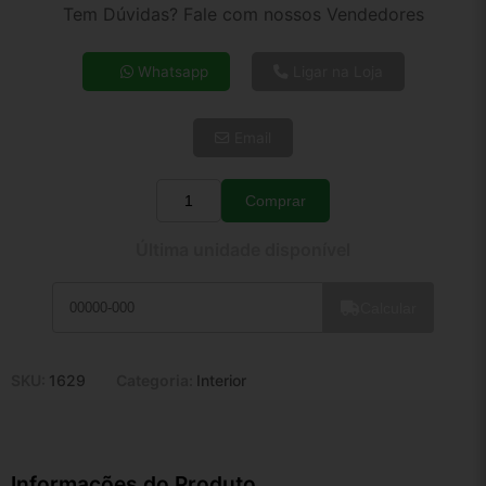
2x de R$ 51,13
Tem Dúvidas? Fale com nossos Vendedores
3x de R$ 34,59
4x de R$ 26,33
Whatsapp
Ligar na Loja
5x de R$ 21,34
6x de R$ 17,99
Email
7x de R$ 15,57
8x de R$ 13,80
9x de R$ 12,42
Comprar
Quantidade
10x de R$ 11,27
Última unidade disponível
11x de R$ 10,37
12x de R$ 9,63
Calcular
SKU:
1629
Categoria:
Interior
Informações do Produto