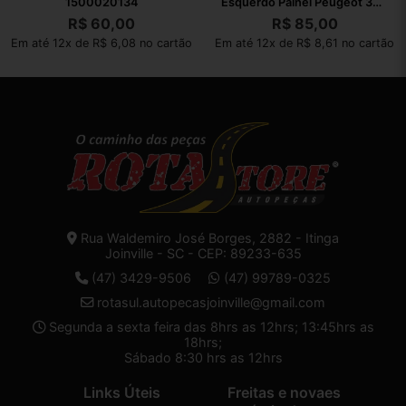
1500020134
Esquerdo Painel Peugeot 308
2012
R$
60,00
R$
85,00
Em até 12x de R$ 6,08 no cartão
Em até 12x de R$ 8,61 no cartão
Rua Waldemiro José Borges, 2882 - Itinga
Joinville - SC - CEP: 89233-635
(47) 3429-9506
(47) 99789-0325
rotasul.autopecasjoinville@gmail.com
Segunda a sexta feira das 8hrs as 12hrs; 13:45hrs as
18hrs;
Sábado 8:30 hrs as 12hrs
Links Úteis
Freitas e novaes