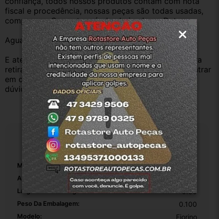
confiança, todos nossos produtos contam com nota 
fiscal e procedência, nossas peças são todas usadas, 
compramos Somente veículos baixado no Detran.
Aguardamos sua pergunta ou compra.
E atenderemos o quanto antes, caso o cliente prefira 
retirar na nossa loja física também aceitamos, só entrar 
em contato com a equipe Rotasul e tiramos suas 
dúvidas.
Especificações
Marca:
Fiat
Altura Da Embalagem:
0.30
Largura Da Embalagem:
0.30
Peso Da Embalagem:
0.100
Modelo:
Fiorino