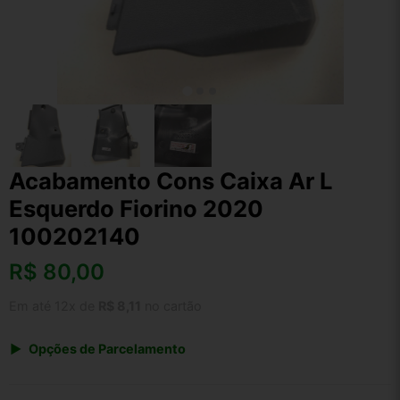
Acabamento Cons Caixa Ar L
Esquerdo Fiorino 2020
100202140
R$
80,00
Em até 12x de
R$ 8,11
no cartão
Opções de Parcelamento
1x de R$ 80,00 s/ juros