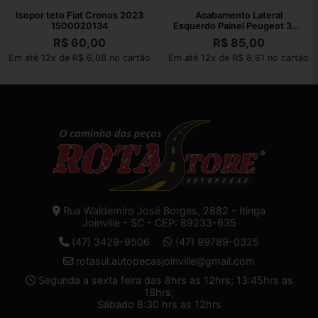
Isopor teto Fiat Cronos 2023
Acabamento Lateral
1500020134
Esquerdo Painel Peugeot 308
2012
R$
60,00
R$
85,00
Em até 12x de R$ 6,08 no cartão
Em até 12x de R$ 8,61 no cartão
Rua Waldemiro José Borges, 2882 - Itinga
Joinville - SC - CEP: 89233-635
(47) 3429-9506
(47) 99789-0325
rotasul.autopecasjoinville@gmail.com
Segunda a sexta feira das 8hrs as 12hrs; 13:45hrs as
18hrs;
Sábado 8:30 hrs as 12hrs