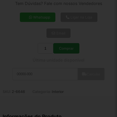
2x de R$ 43,06
Tem Dúvidas? Fale com nossos Vendedores
3x de R$ 29,13
4x de R$ 22,17
Whatsapp
Ligar na Loja
5x de R$ 17,97
6x de R$ 15,15
Email
7x de R$ 13,11
8x de R$ 11,62
9x de R$ 10,46
Comprar
Quantidade
10x de R$ 9,49
Última unidade disponível
11x de R$ 8,74
12x de R$ 8,11
Calcular
SKU:
2-6646
Categoria:
Interior
Informações do Produto