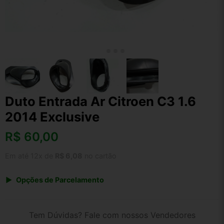
Duto Entrada Ar Citroen C3 1.6
2014 Exclusive
R$
60,00
Em até 12x de
R$ 6,08
no cartão
Opções de Parcelamento
1x de R$ 60,00 s/ juros
2x de R$ 32,29
Tem Dúvidas? Fale com nossos Vendedores
3x de R$ 21,85