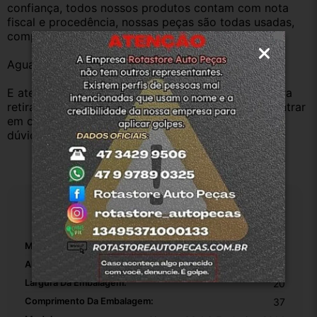
confiança, todos nossos produtos contam com nota 
fiscal e procedência, nossas peças são todas usadas, 
compramos Somente veículos baixado no Detran.
Aguardamos sua pergunta ou compra.
E atenderemos o quanto antes, caso o cliente prefira 
retirar na nossa loja física também aceitamos, só entrar 
em contato com a equipe Rotasul e tiramos suas 
dúvidas.
Especificações
Marca:
Citroen
Altura Da Embalagem:
16
Largura Da Embalagem:
20
Comprimento Da Embalagem:
37