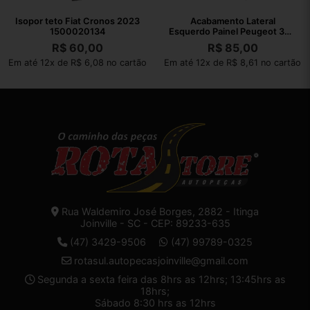
Isopor teto Fiat Cronos 2023
Acabamento Lateral
1500020134
Esquerdo Painel Peugeot 308
2012
R$
60,00
R$
85,00
Em até 12x de R$ 6,08 no cartão
Em até 12x de R$ 8,61 no cartão
Rua Waldemiro José Borges, 2882 - Itinga
Joinville - SC - CEP: 89233-635
(47) 3429-9506
(47) 99789-0325
rotasul.autopecasjoinville@gmail.com
Segunda a sexta feira das 8hrs as 12hrs; 13:45hrs as
18hrs;
Sábado 8:30 hrs as 12hrs