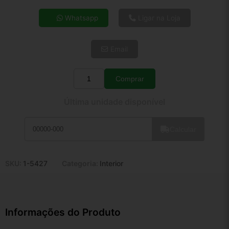
4x de R$ 16,63
Whatsapp
Ligar na Loja
5x de R$ 13,48
6x de R$ 11,37
Email
7x de R$ 9,83
8x de R$ 8,72
9x de R$ 7,85
Comprar
Quantidade
10x de R$ 7,12
Última unidade disponível
11x de R$ 6,55
12x de R$ 6,08
Calcular
SKU:
1-5427
Categoria:
Interior
Informações do Produto