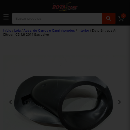
☰
0
Início
/
Loja
/
Aces. de Carros e Caminhonetes
/
Interior
/ Duto Entrada Ar
Citroen C3 1.6 2014 Exclusive