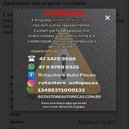
Aguardamos sua pergunta ou compra.
E atenderemos o quanto antes, caso o cliente prefira 
retirar na nossa loja física também aceitamos, só entrar 
em contato com a equipe Rotasul e tiramos suas 
dúvidas.
Especificações
Marca:
Ford
Número De Peça:
1
Tipo De Veículo:
Carro/Caminhonete
Material:
Carpete
Origem:
Original
OEM:
1
Modelo:
Ford Ka SE 1.0 2017