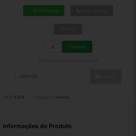
4x de R$ 42,96
Whatsapp
Ligar na Loja
5x de R$ 34,82
6x de R$ 29,36
Email
7x de R$ 25,40
8x de R$ 22,52
9x de R$ 20,27
Comprar
Quantidade
10x de R$ 18,39
Última unidade disponível
11x de R$ 16,93
12x de R$ 15,71
Calcular
SKU:
4308
Categoria:
Interior
Informações do Produto