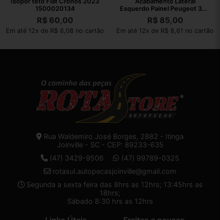
Isopor teto Fiat Cronos 2023
Acabamento Lateral
1500020134
Esquerdo Painel Peugeot 308
2012
R$
60,00
R$
85,00
Em até 12x de R$ 6,08 no cartão
Em até 12x de R$ 8,61 no cartão
Rua Waldemiro José Borges, 2882 - Itinga
Joinville - SC - CEP: 89233-635
(47) 3429-9506
(47) 99789-0325
rotasul.autopecasjoinville@gmail.com
Segunda a sexta feira das 8hrs as 12hrs; 13:45hrs as
18hrs;
Sábado 8:30 hrs as 12hrs