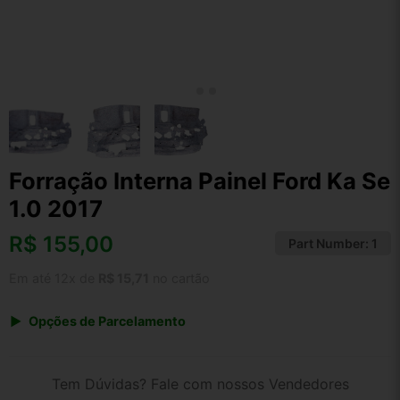
Forração Interna Painel Ford Ka Se
1.0 2017
R$
155,00
Part Number:
1
Em até 12x de
R$ 15,71
no cartão
Opções de Parcelamento
1x de R$ 155,00 s/ juros
2x de R$ 83,42
Tem Dúvidas? Fale com nossos Vendedores
3x de R$ 56,44