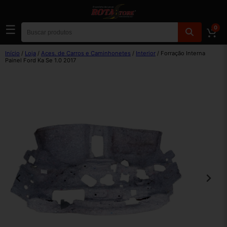
☰
0
Início
/
Loja
/
Aces. de Carros e Caminhonetes
/
Interior
/ Forração Interna
Painel Ford Ka Se 1.0 2017