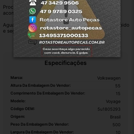
Procedência Garantida:  Todos nossos produtos 
acompanham Nota Fiscal Eletrônica NF-e.
Aguardamos sua pergunta ou sua compra! Envio rápido 
e seguro.
Especificações
Marca:
Volkswagen
Altura Da Embalagem Do Vendor:
55
Comprimento Da Embalagem Do Vendor:
15
Modelo:
Voyage
Código OEM:
5u1805293
Origem:
Brasil
Peso Da Embalagem Do Vendor:
500
Largura Da Embalagem Do Vendor:
10