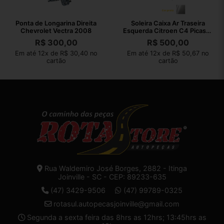
Ponta de Longarina Direita
Soleira Caixa Ar Traseira
Chevrolet Vectra 2008
Esquerda Citroen C4 Picasso
2011
R$
300,00
R$
500,00
Em até 12x de R$ 30,40 no
Em até 12x de R$ 50,67 no
cartão
cartão
Rua Waldemiro José Borges, 2882 - Itinga
Joinville - SC - CEP: 89233-635
(47) 3429-9506
(47) 99789-0325
rotasul.autopecasjoinville@gmail.com
Segunda a sexta feira das 8hrs as 12hrs; 13:45hrs as