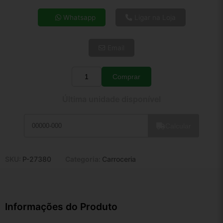
4x de R$ 26,33
Whatsapp
Ligar na Loja
5x de R$ 21,34
6x de R$ 17,99
Email
7x de R$ 15,57
8x de R$ 13,80
9x de R$ 12,42
Comprar
Quantidade
10x de R$ 11,27
Última unidade disponível
11x de R$ 10,37
12x de R$ 9,63
Calcular
SKU:
P-27380
Categoria:
Carroceria
Informações do Produto