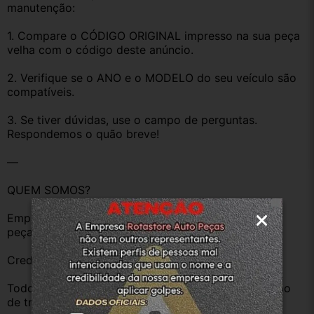
manutenção:
1. Compare o CÓDIGO ORIGINAL impresso na sua peça 
velha com o código deste anúncio.
2. Verifique se o ANO e o MODELO do seu veículo são 
compatíveis.
3. Se tiver dúvidas, use o campo de perguntas. 
Respondemos o quão breve!
—
QUEM SOMOS?
Empresa atuando desde 2011 no mercado de auto 
peças.
Credenciada pelo DETRAN-SC.
Todos os veículos possuem baixa definitiva no órgão 
de trânsito.