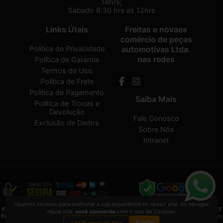
18hrs;
Sábado 8:30 hrs as 12hrs
Links Úteis
Freitas e novaes
comércio de peças
Política de Privacidade
automotivas Ltda.
nas redes
Política de Garantia
Termos de Uso
Política de Frete
Política de Pagamento
Saiba Mais
Política de Trocas e
Devolução
Fale Conosco
Exclusão de Dados
Sobre Nós
Intranet
Usamos cookies para melhorar a sua experiência no nosso site. Ao navegar
Freitas e novaes comércio de peças automotivas Ltda.
2026 CREATED BY
VAAPT
neste site,
você concorda
com o uso de Cookies.
Freitas e novaes comércio de peças automotivas Ltda.
é uma empresa inscrita no
Aceitar
CNPJ
13.495.371/0001-33