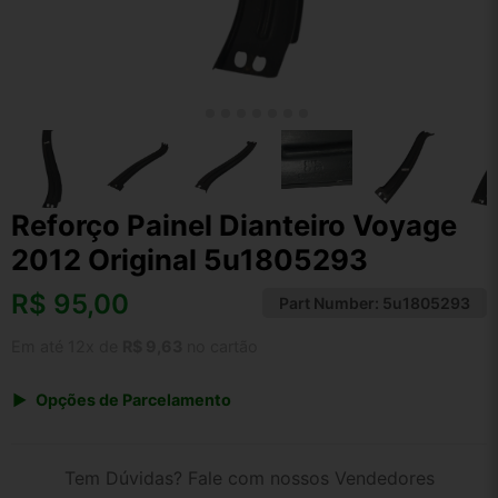
Reforço Painel Dianteiro Voyage
2012 Original 5u1805293
R$
95,00
Part Number:
5u1805293
Em até 12x de
R$ 9,63
no cartão
Opções de Parcelamento
1x de R$ 95,00 s/ juros
2x de R$ 51,13
Tem Dúvidas? Fale com nossos Vendedores
3x de R$ 34,59