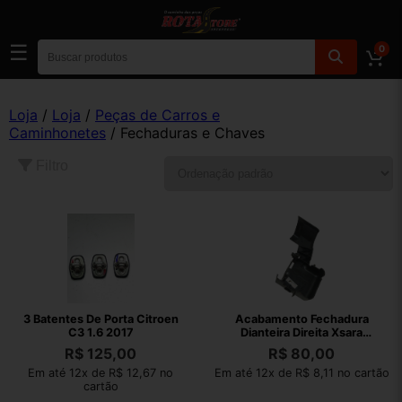
☰
0
Loja
/
Loja
/
Peças de Carros e
Caminhonetes
/ Fechaduras e Chaves
Filtro
3 Batentes De Porta Citroen
Acabamento Fechadura
C3 1.6 2017
Dianteira Direita Xsara
Picasso 2004
R$
125,00
R$
80,00
Em até 12x de R$ 12,67 no
Em até 12x de R$ 8,11 no cartão
cartão