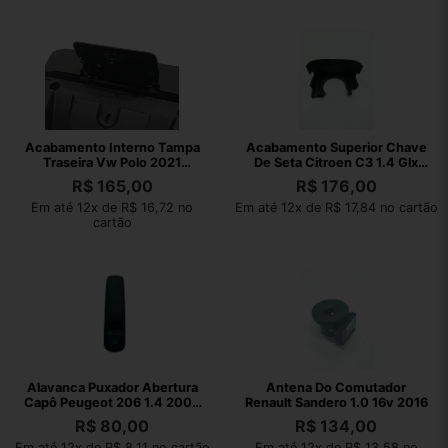
Acabamento Interno Tampa
Acabamento Superior Chave
Traseira Vw Polo 2021
De Seta Citroen C3 1.4 Glx
6ea.867.605
2011
R$
165,00
R$
176,00
Em até 12x de R$ 16,72 no
Em até 12x de R$ 17,84 no cartão
cartão
Alavanca Puxador Abertura
Antena Do Comutador
Capô Peugeot 206 1.4 2004
Renault Sandero 1.0 16v 2016
Presenc
R$
80,00
R$
134,00
Em até 12x de R$ 8,11 no cartão
Em até 12x de R$ 13,58 no