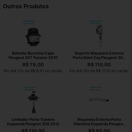
Outros Produtos
Batente Borracha Capo
Suporte Maçaneta Externa
Peugeot 207 Passion 2010
Porta Diant Esq Peugeot 308
2012
R$
79,00
R$
110,00
Em até 12x de R$ 8,01 no cartão
Em até 12x de R$ 11,15 no cartão
Limitador Porta Traseira
Maçaneta Externa Porta
Esquerda Peugeot 308 2012
Dianteira Esquerda Peugeot
208 2014
R$
110,00
R$
85,00