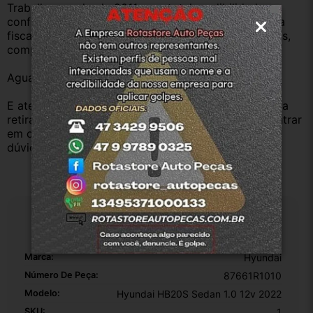
Trabalhamos desde 2011 com total credibilidade e 
confiança, todos nossos produtos contam com nota 
fiscal e procedência, nossas peças são todas usadas, 
compramos Somente veículos baixado no Detran.
Aguardamos sua pergunta ou compra.
E atenderemos o quanto antes, caso o cliente prefira 
retirar na nossa loja física também aceitamos, só entrar 
em contato com a equipe Rotasul e tiramos suas 
dúvidas.
Especificações
Marca:
Hyundai
Número De Peça:
87661R1010
Modelo:
Hyundai HB20S Sedan 1.0 12v 2022
SKU:
1