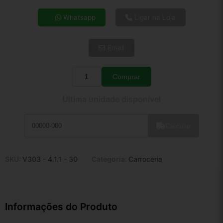
4x de R$ 29,10
Whatsapp
Ligar na Loja
5x de R$ 23,59
6x de R$ 19,89
Email
7x de R$ 17,21
8x de R$ 15,26
9x de R$ 13,73
Comprar
Quantidade
10x de R$ 12,46
Última unidade disponível
11x de R$ 11,47
12x de R$ 10,64
Calcular
SKU:
V303 - 4.1.1 - 30
Categoria:
Carroceria
Informações do Produto