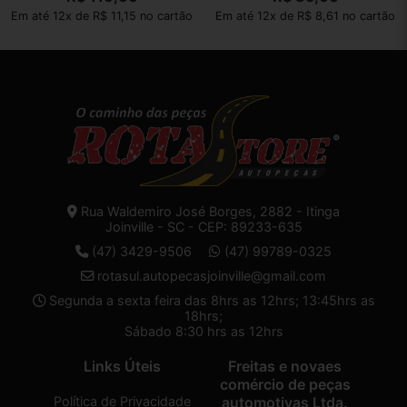
Em até 12x de R$ 11,15 no cartão
Em até 12x de R$ 8,61 no cartão
Rua Waldemiro José Borges, 2882 - Itinga
Joinville - SC - CEP: 89233-635
(47) 3429-9506
(47) 99789-0325
rotasul.autopecasjoinville@gmail.com
Segunda a sexta feira das 8hrs as 12hrs; 13:45hrs as
18hrs;
Sábado 8:30 hrs as 12hrs
Links Úteis
Freitas e novaes
comércio de peças
Política de Privacidade
automotivas Ltda.