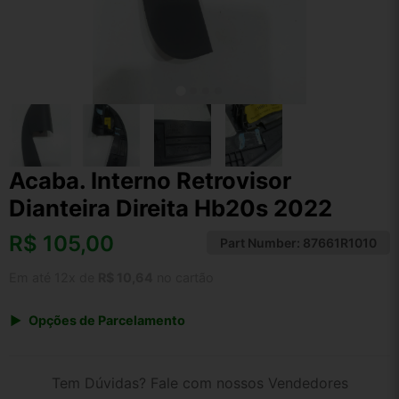
Acaba. Interno Retrovisor
Dianteira Direita Hb20s 2022
R$
105,00
Part Number:
87661R1010
Em até 12x de
R$ 10,64
no cartão
Opções de Parcelamento
1x de R$ 105,00 s/ juros
2x de R$ 56,51
Tem Dúvidas? Fale com nossos Vendedores
3x de R$ 38,23