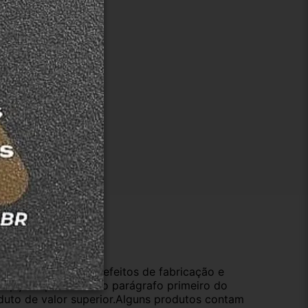
ução
da compra e cobre defeitos de fabricação e
s opções previstas no parágrafo primeiro do
oduto de valor superior.Alguns produtos contam