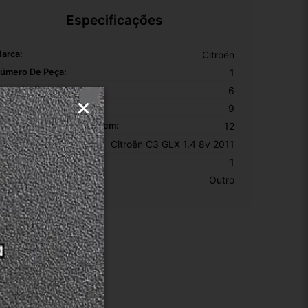
Especificações
arca:
Citroën
úmero De Peça:
1
ltura Da Embalagem:
6
argura Da Embalagem:
9
omprimento Da Embalagem:
12
odelo:
Citroën C3 GLX 1.4 8v 2011
KU:
1
otivo De GTIN Vacío:
Outro