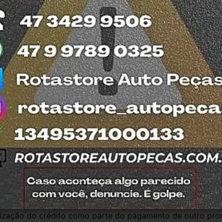
da no detran do estado de SC. 
 e confiança, todos nossos produtos contam 
ão todas usadas, compramos Somente veículos 
fira retirar na nossa loja física também 
otasul e tiramos suas dúvidas.
antia
Certificado de Procedência
Troca e Devol
a do Consumidor, é de 90 (noventa) dias a partir da data 
e de reparar o produto, o cliente poderá escolher dentre a
utilização do crédito como parte do pagamento de outro pr