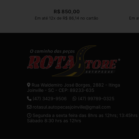
R$
850,00
Em até 12x de R$ 86,14 no cartão
Em at
Rua Waldemiro José Borges, 2882 - Itinga
Joinville - SC - CEP: 89233-635
(47) 3429-9506
(47) 99789-0325
rotasul.autopecasjoinville@gmail.com
Segunda a sexta feira das 8hrs as 12hrs; 13:45hrs 
Sábado 8:30 hrs as 12hrs