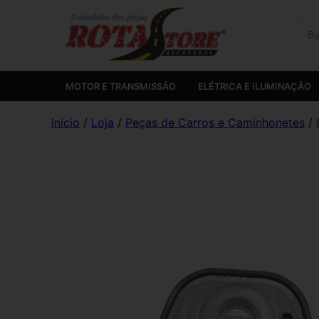
MOTOR E TRANSMISSÃO
ELÉTRICA E ILUMINAÇÃO
Início
/
Loja
/
Peças de Carros e Caminhonetes
/