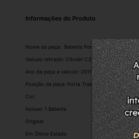
Informações do Produto
Nome da peça:  Batente Porta
Veículo retirado: Citroën C3 1.4 8v 
Ano da peça e veículo: 2011
Posição da peça: Porta Traseira Esquerda 
Cor:
Incluso: 1 Batente 
Original 
Em Ótimo Estado