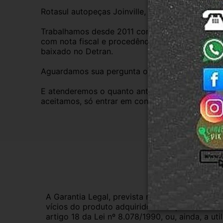
Rotasul autopeças Joinville, empresa credencia
Trabalhamos desde 2011 com total credibilidade
com nota fiscal e procedência, nossas peças s
baixado no Detran.
Aguardamos sua pergunta ou compra.
E atenderemos o quanto antes, caso o cliente pre
aceitamos, só entrar em contato com a equipe R
Gar
A Garantia Legal, prevista no Código de Defes
vícios do produto adquirido.Na impossibilidad
artigo 18 da Lei nº 8.078/1990, ou, ainda, a 