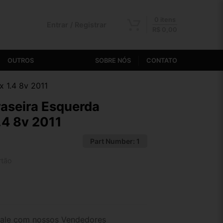
0 itens
Entrar / Registrar
R$
0,00
OUTROS
SOBRE NÓS
CONTATO
x 1.4 8v 2011
raseira Esquerda
.4 8v 2011
Part Number:
1
rtão
2x de R$ 80,73
4x de R$ 41,57
ale com nossos Vendedores