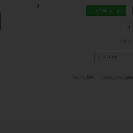
5x de R$ 33,69
7x de R$ 24,58
Whatsapp
9x de R$ 19,62
11x de R$ 16,38
Última
SKU:
3304
Categoria:
Carr