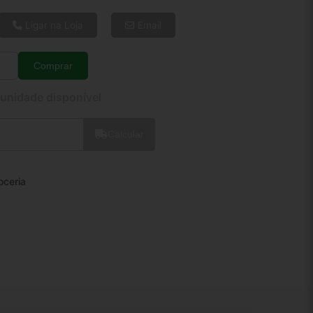
6x de R$ 28,41
8x de R$ 21,79
Ligar na Loja
Email
10x de R$ 17,80
12x de R$ 15,20
Comprar
Quantidade
 unidade disponível
Calcular
oceria