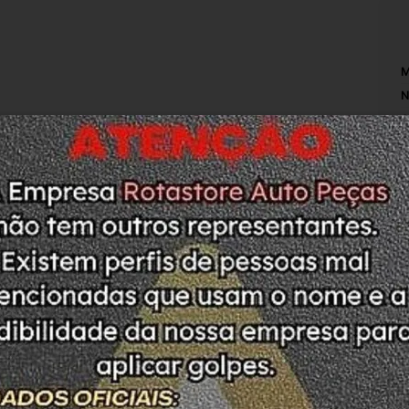
M
N
A
L
C
M
S
M