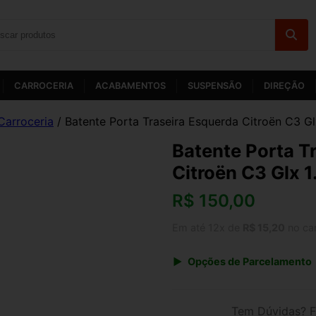
CARROCERIA
ACABAMENTOS
SUSPENSÃO
DIREÇÃO
Carroceria
/ Batente Porta Traseira Esquerda Citroën C3 Gl
Batente Porta T
Citroën C3 Glx 1
R$
150,00
Em até 12x de
R$ 15,20
no ca
Opções de Parcelamento
1x de R$ 150,00 s/ juros
3x de R$ 54,62
Tem Dúvidas? F