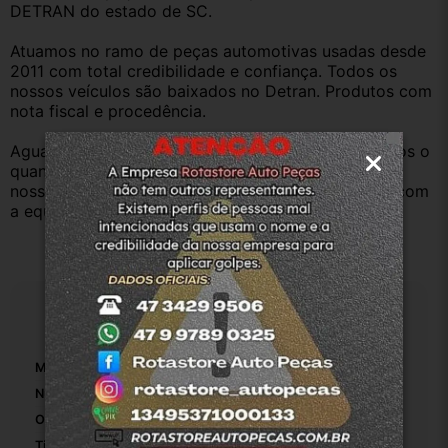
DETRAN do estado de SC.
Atuamos no ramo de peças automotivas usadas desde 
2011 com total credibilidade e confiança. Todos os 
nossos veículos são baixados no Detran. Produtos com 
nota fiscal e procedência.
Aguardamos sua pergunta ou compra e atenderemos o 
quanto antes. Aceitamos retirada dos produtos em 
nossa loja física também, basta entrar em contato com 
a equipe Rotasul e tiramos suas dúvidas.
Especificações
Marca:
JAC
Número De Peça:
5608500U1510
Origem:
Rotasuljoinville
Tipo De Veículo:
Carro/Caminhonete