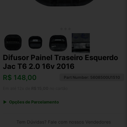
Difusor Painel Traseiro Esquerdo
Jac T6 2.0 16v 2016
R$
148,00
Part Number:
5608500U1510
Em até 12x de
R$ 15,00
no cartão
Opções de Parcelamento
1x de R$ 148,00 s/ juros
2x de R$ 79,65
Tem Dúvidas? Fale com nossos Vendedores
3x de R$ 53,89