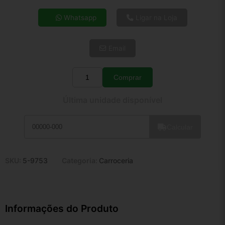
4x de R$ 41,02
Whatsapp
Ligar na Loja
5x de R$ 33,24
6x de R$ 28,03
Email
7x de R$ 24,26
8x de R$ 21,50
9x de R$ 19,35
Comprar
Quantidade
10x de R$ 17,56
Última unidade disponível
11x de R$ 16,16
12x de R$ 15,00
Calcular
SKU:
5-9753
Categoria:
Carroceria
Informações do Produto