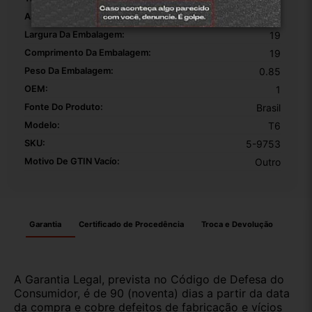
Altura Da Embalagem:
10
Largura Da Embalagem:
19
Comprimento Da Embalagem:
19
Peso Da Embalagem:
0.85
OEM:
1
Fonte Do Produto:
Brasil
Modelo:
T6
SKU:
5-9753
Motivo De GTIN Vacío:
Outro
Garantia
Certificado de Procedência
Troca e Devolução
A Garantia Legal, prevista no Código de Defesa do
Consumidor, é de 90 (noventa) dias a partir da data
da compra e cobre defeitos de fabricação e vícios