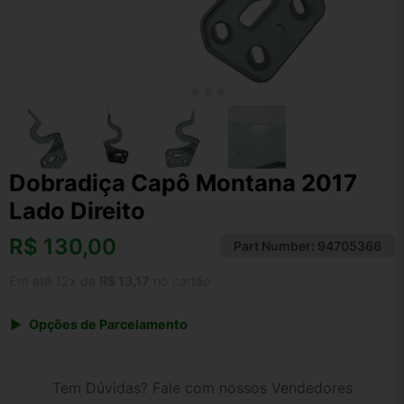
Dobradiça Capô Montana 2017
Lado Direito
R$
130,00
Part Number:
94705366
Em até 12x de
R$ 13,17
no cartão
Opções de Parcelamento
1x de R$ 130,00 s/ juros
2x de R$ 69,97
Tem Dúvidas? Fale com nossos Vendedores
3x de R$ 47,33