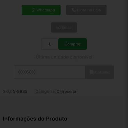
4x de R$ 36,03
Whatsapp
Ligar na Loja
5x de R$ 29,20
6x de R$ 24,62
Email
7x de R$ 21,31
8x de R$ 18,89
9x de R$ 17,00
Comprar
Quantidade
10x de R$ 15,42
Última unidade disponível
11x de R$ 14,20
12x de R$ 13,17
Calcular
SKU:
5-9935
Categoria:
Carroceria
Informações do Produto