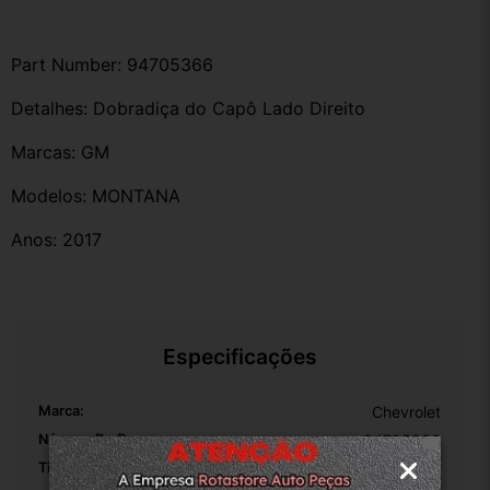
Part Number: 94705366
Detalhes: Dobradiça do Capô Lado Direito
Marcas: GM
Modelos: MONTANA
Anos: 2017
Especificações
Marca:
Chevrolet
Número De Peça:
94705366
Tipo De Veículo:
Carro/Caminhonete