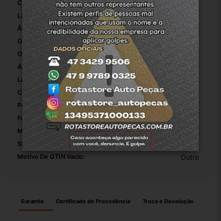
Comprimento Da Dobradiça De Capô:
44
Largura Da Dobradiça De Capô:
4
Ângulo Máximo De Abertura:
90
Origem:
Rotasuljoinville
OEM:
1
Altura Da Embalagem:
34
Largura Da Embalagem:
14
Comprimento Da Embalagem:
53
Peso Da Embalagem:
1.200
Fonte Do Produto:
Brasil
Modelo:
Montana
SKU:
5-9935
Motivo De GTIN Vacío:
Outro
Garantia
Certificado de Procedência
Troca e Devolução