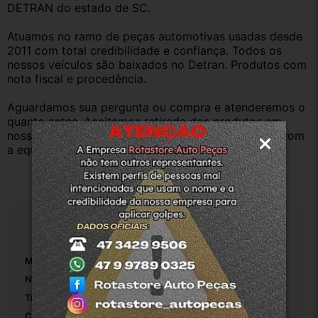
DETRAN do estado de SC.
Atuamos no ramo de peças automotivas usadas desde 
2011 com total credibilidade e confiança. Todos os 
nossos veículos são baixados no Detran. Produtos com 
nota fiscal e procedência.
Aguardamos sua pergunta ou compra e atenderemos o 
quanto antes. Aceitamos retirada dos produtos em 
nossa loja física também, basta entrar em contato com 
a equipe Rotasul e tiramos suas dúvidas.
Especificações
Marca:
Peugeot
Número De Peça:
1
Tipo De Veículo:
Carro/Caminhonete
Comprimento Da Dobradiça De Capô:
17