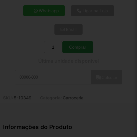
4x de R$ 22,17
Whatsapp
Ligar na Loja
5x de R$ 17,97
6x de R$ 15,15
Email
7x de R$ 13,11
8x de R$ 11,62
9x de R$ 10,46
Comprar
Quantidade
10x de R$ 9,49
Última unidade disponível
11x de R$ 8,74
12x de R$ 8,11
Calcular
SKU:
5-10349
Categoria:
Carroceria
Informações do Produto