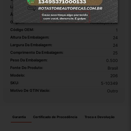
Largura Da Dobradiça De Capô:
17
Ângulo Máximo De Abertura:
17
Origem:
Rotasuljoinville
Código OEM:
1
Altura Da Embalagem:
24
Largura Da Embalagem:
24
Comprimento Da Embalagem:
25
Peso Da Embalagem:
0.500
Fonte Do Produto:
Brasil
Modelo:
206
SKU:
5-10349
Motivo De GTIN Vacío:
Outro
Garantia
Certificado de Procedência
Troca e Devolução