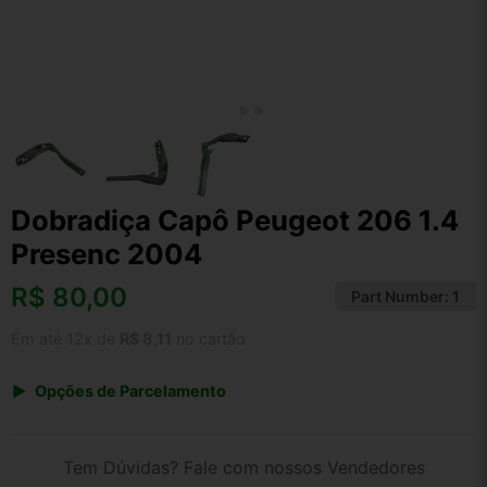
Dobradiça Capô Peugeot 206 1.4
Presenc 2004
R$
80,00
Part Number:
1
Em até 12x de
R$ 8,11
no cartão
Opções de Parcelamento
1x de R$ 80,00 s/ juros
2x de R$ 43,06
Tem Dúvidas? Fale com nossos Vendedores
3x de R$ 29,13