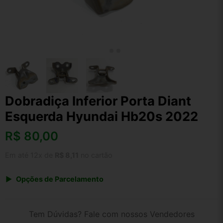
Dobradiça Inferior Porta Diant
Esquerda Hyundai Hb20s 2022
R$
80,00
Em até 12x de
R$ 8,11
no cartão
Opções de Parcelamento
1x de R$ 80,00 s/ juros
2x de R$ 43,06
Tem Dúvidas? Fale com nossos Vendedores
3x de R$ 29,13