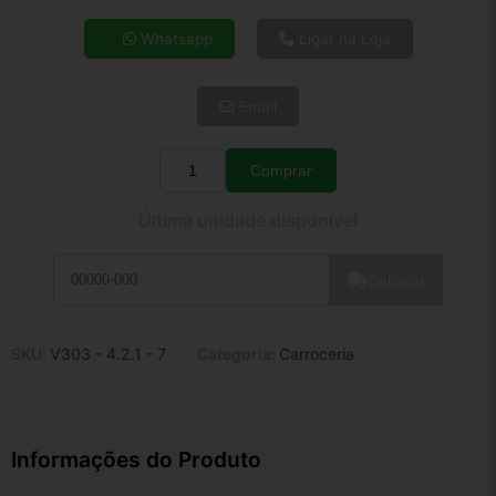
4x de R$ 22,17
Whatsapp
Ligar na Loja
5x de R$ 17,97
6x de R$ 15,15
Email
7x de R$ 13,11
8x de R$ 11,62
9x de R$ 10,46
Comprar
Quantidade
10x de R$ 9,49
Última unidade disponível
11x de R$ 8,74
12x de R$ 8,11
Calcular
SKU:
V303 - 4.2.1 - 7
Categoria:
Carroceria
Informações do Produto