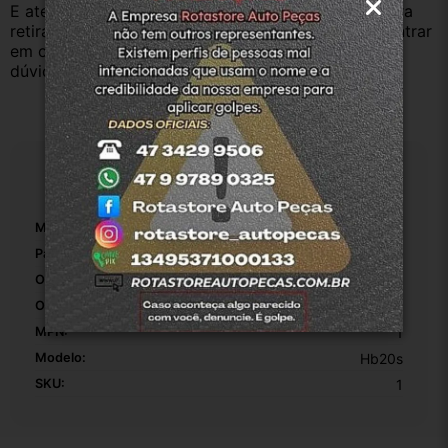
E atenderemos o quanto antes, caso o cliente prefira 
retirar na nossa loja física também aceitamos, só entrar 
em contato com a equipe Rotasul e tiramos suas 
dúvidas.
Especificações
Marca:
Hyundai
Pasador E Buchas Incluídos:
False
Origem:
Original
OEM:
1
MPN:
1
Modelo:
Hb20s
SKU:
1