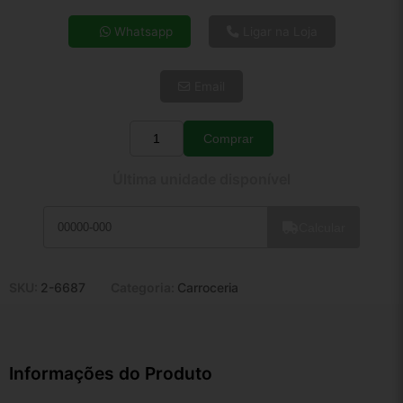
4x de R$ 22,17
Whatsapp
Ligar na Loja
5x de R$ 17,97
6x de R$ 15,15
Email
7x de R$ 13,11
8x de R$ 11,62
9x de R$ 10,46
Comprar
Quantidade
10x de R$ 9,49
Última unidade disponível
11x de R$ 8,74
12x de R$ 8,11
Calcular
SKU:
2-6687
Categoria:
Carroceria
Informações do Produto