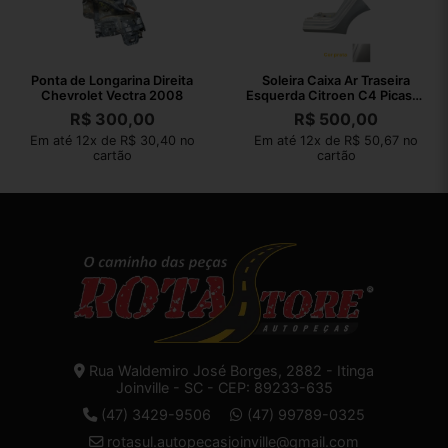
Ponta de Longarina Direita
Soleira Caixa Ar Traseira
Chevrolet Vectra 2008
Esquerda Citroen C4 Picasso
2011
R$
300,00
R$
500,00
Em até 12x de R$ 30,40 no
Em até 12x de R$ 50,67 no
cartão
cartão
Rua Waldemiro José Borges, 2882 - Itinga
Joinville - SC - CEP: 89233-635
(47) 3429-9506
(47) 99789-0325
rotasul.autopecasjoinville@gmail.com