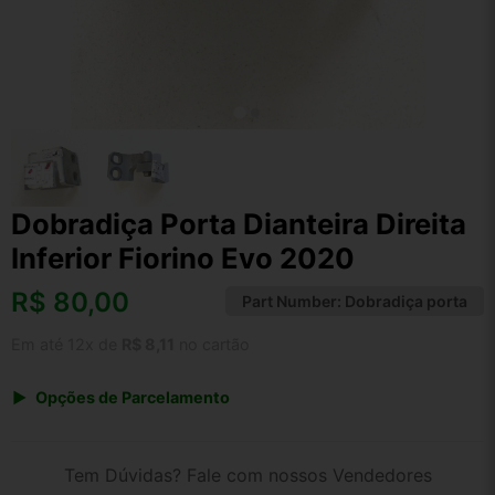
Dobradiça Porta Dianteira Direita
Inferior Fiorino Evo 2020
R$
80,00
Part Number:
Dobradiça porta
Em até 12x de
R$ 8,11
no cartão
Opções de Parcelamento
1x de R$ 80,00 s/ juros
2x de R$ 43,06
Tem Dúvidas? Fale com nossos Vendedores
3x de R$ 29,13