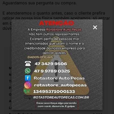
Aguardamos sua pergunta ou compra.
E atenderemos o quanto antes, caso o cliente prefira 
retirar na nossa loja física também aceitamos, só entrar 
em contato com a equipe Rotasul e tiramos suas 
dúvidas.
Especificações
Marca:
Fiat
Número De Peça:
Dobradiça Porta
Tipo De Veículo:
Carro/Caminhonete
Pasador E Buchas Incluídos:
False
Origem:
Original
Altura Da Embalagem:
0.20
Largura Da Embalagem:
0.20