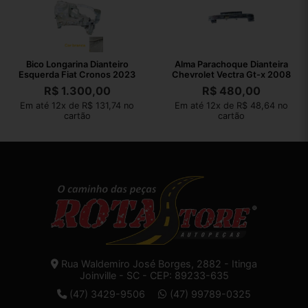
Bico Longarina Dianteiro
Alma Parachoque Dianteira
Esquerda Fiat Cronos 2023
Chevrolet Vectra Gt-x 2008
R$
1.300,00
R$
480,00
Em até 12x de R$ 131,74 no
Em até 12x de R$ 48,64 no
cartão
cartão
Rua Waldemiro José Borges, 2882 - Itinga
Joinville - SC - CEP: 89233-635
(47) 3429-9506
(47) 99789-0325