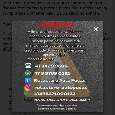
confiança, todos nossos produtos contam com nota 
fiscal e procedência, nossas peças são todas usadas, 
compramos Somente veículos baixado no Detran.
Aguardamos sua pergunta ou compra.
E atenderemos o quanto antes, caso o cliente prefira 
retirar na nossa loja física também aceitamos, só entrar 
em contato com a equipe Rotasul e tiramos suas 
dúvidas.
Especificações
Marca:
Ford
Número De Peça:
E3b517a881
Origem:
Original
OEM:
1