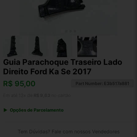
Guia Parachoque Traseiro Lado
Direito Ford Ka Se 2017
R$
95,00
Part Number:
E3b517a881
Em até 12x de
R$ 9,63
no cartão
Opções de Parcelamento
1x de R$ 95,00 s/ juros
2x de R$ 51,13
Tem Dúvidas? Fale com nossos Vendedores
3x de R$ 34,59