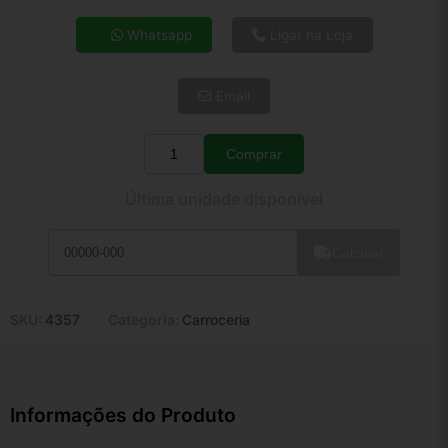
4x de R$ 26,33
Whatsapp
Ligar na Loja
5x de R$ 21,34
6x de R$ 17,99
Email
7x de R$ 15,57
8x de R$ 13,80
9x de R$ 12,42
Comprar
Quantidade
10x de R$ 11,27
Última unidade disponível
11x de R$ 10,37
12x de R$ 9,63
Calcular
SKU:
4357
Categoria:
Carroceria
Informações do Produto