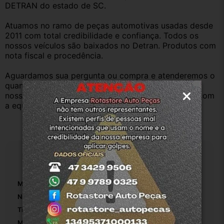
DETRAN do estado de SC.
Atuamos no ramo de peças automotivas usadas desde 
2011 com total credibilidade e confiança. Todos os 
nossos veículos são baixados no Detran. Produtos com 
nota fiscal e procedência.
Aguardamos sua pergunta ou compra e atenderemos o 
quanto antes. Aceitamos retirada dos produtos em 
nossa loja física também, basta entrar em contato com 
a equipe Rotasul e tiramos suas dúvidas.
Especificações
Marca:
Nissan Versa 2019
Número De Peça:
1
Tipo De Veículo:
Carro/Caminhonete
Material Da Dobradiça De Porta Para Carro:
Aço