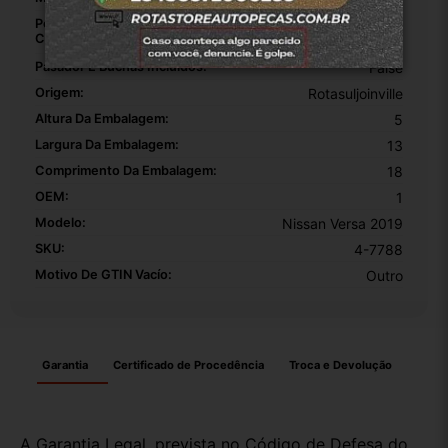
Posição Da Dobradiça De Porta Para
Traseiro
Carro:
Esquerdo
Pasador E Buchas Incluídos:
False
Origem:
Rotasuljoinville
Altura Da Embalagem:
5
Largura Da Embalagem:
13
Comprimento Da Embalagem:
18
OEM:
1
Modelo:
Nissan Versa 2019
SKU:
4-7788
Motivo De GTIN Vacío:
Outro
Garantia
Certificado de Procedência
Troca e Devolução
A Garantia Legal, prevista no Código de Defesa do