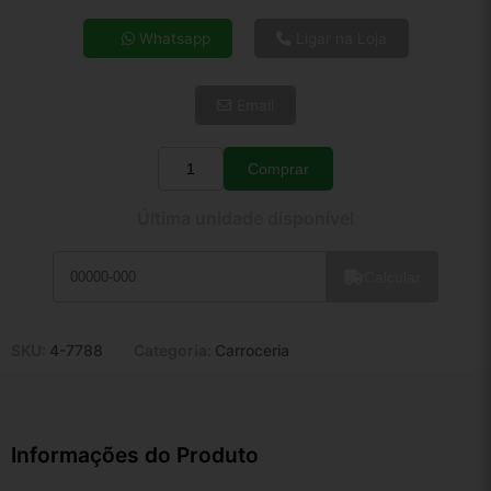
4x de R$ 41,57
Whatsapp
Ligar na Loja
5x de R$ 33,69
6x de R$ 28,41
Email
7x de R$ 24,58
8x de R$ 21,79
9x de R$ 19,62
Comprar
Quantidade
10x de R$ 17,80
Última unidade disponível
11x de R$ 16,38
12x de R$ 15,20
Calcular
SKU:
4-7788
Categoria:
Carroceria
Informações do Produto