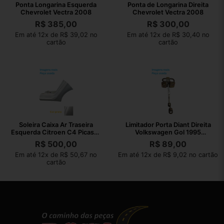
Ponta Longarina Esquerda
Ponta de Longarina Direita
Chevrolet Vectra 2008
Chevrolet Vectra 2008
R$
385,00
R$
300,00
Em até 12x de R$ 39,02 no
Em até 12x de R$ 30,40 no
cartão
cartão
Soleira Caixa Ar Traseira
Limitador Porta Diant Direita
Esquerda Citroen C4 Picasso
Volkswagen Gol 1995
2011
377837249
R$
500,00
R$
89,00
Em até 12x de R$ 50,67 no
Em até 12x de R$ 9,02 no cartão
cartão