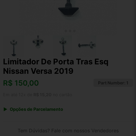
Limitador De Porta Tras Esq
Nissan Versa 2019
R$
150,00
Part Number:
1
Em até 12x de
R$ 15,20
no cartão
Opções de Parcelamento
1x de R$ 150,00 s/ juros
2x de R$ 80,73
Tem Dúvidas? Fale com nossos Vendedores
3x de R$ 54,62