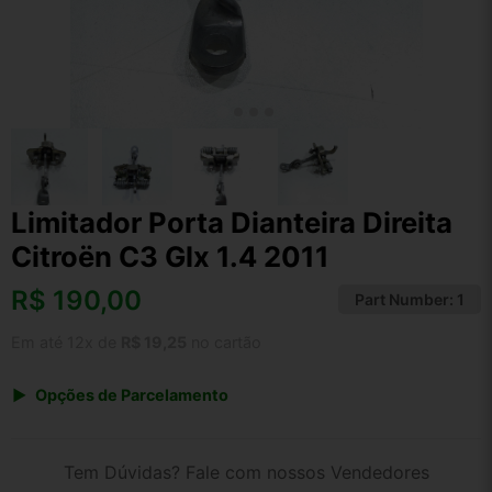
Limitador Porta Dianteira Direita
Citroën C3 Glx 1.4 2011
R$
190,00
Part Number:
1
Em até 12x de
R$ 19,25
no cartão
Opções de Parcelamento
1x de R$ 190,00 s/ juros
2x de R$ 102,26
Tem Dúvidas? Fale com nossos Vendedores
3x de R$ 69,18