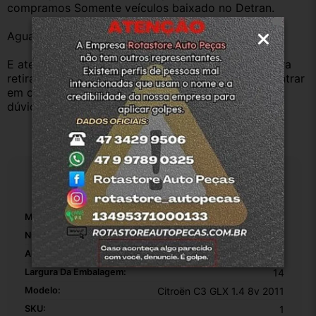
compramos Somente veículos baixado no Detran.
Aguardamos sua pergunta ou compra.
E atenderemos o quanto antes, caso o cliente prefira 
retirar na nossa loja física também aceitamos, só entrar 
em contato com a equipe Rotasul e tiramos suas 
dúvidas.
Especificações
Marca:
Citroën
Número De Peça:
1
Altura Da Embalagem:
510
Largura Da Embalagem:
14
Modelo:
Citroën C3 GLX 1.4 8v 2011
SKU:
1