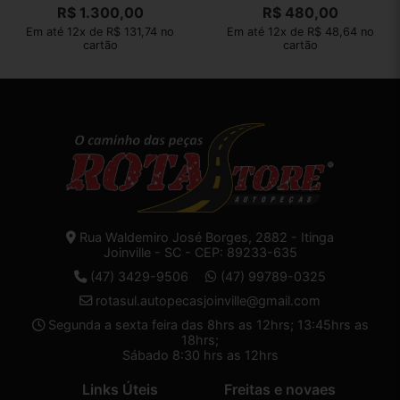
R$
1.300,00
R$
480,00
Em até 12x de R$ 131,74 no
Em até 12x de R$ 48,64 no
cartão
cartão
Rua Waldemiro José Borges, 2882 - Itinga
Joinville - SC - CEP: 89233-635
(47) 3429-9506
(47) 99789-0325
rotasul.autopecasjoinville@gmail.com
Segunda a sexta feira das 8hrs as 12hrs; 13:45hrs as
18hrs;
Sábado 8:30 hrs as 12hrs
Links Úteis
Freitas e novaes