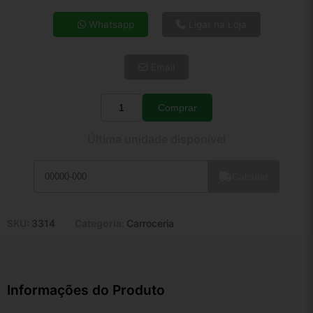
4x de R$ 52,66
Whatsapp
Ligar na Loja
5x de R$ 42,68
6x de R$ 35,99
Email
7x de R$ 31,14
8x de R$ 27,60
9x de R$ 24,85
Comprar
Quantidade
10x de R$ 22,54
Última unidade disponível
11x de R$ 20,75
12x de R$ 19,25
Calcular
SKU:
3314
Categoria:
Carroceria
Informações do Produto