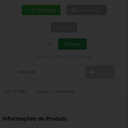
4x de R$ 24,94
Whatsapp
Ligar na Loja
5x de R$ 20,22
6x de R$ 17,05
Email
7x de R$ 14,75
8x de R$ 13,08
9x de R$ 11,77
Comprar
Quantidade
10x de R$ 10,68
Última unidade disponível
11x de R$ 9,83
12x de R$ 9,12
Calcular
SKU:
4-7491
Categoria:
Carroceria
Informações do Produto