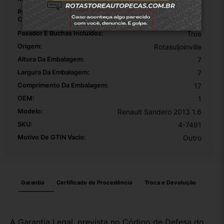
Posição Da Dobradiça De Porta Para
Dianteira
Carro:
Esquerda
Pasador E Buchas Incluídos:
True
Origem:
Rotasuljoinville
Altura Da Embalagem:
7
Largura Da Embalagem:
7
Comprimento Da Embalagem:
17
OEM:
1
Modelo:
Renault Sandero 2013 1.6
SKU:
4-7491
Motivo De GTIN Vacío:
Outro
Garantia
Certificado de Procedência
Troca e Devolução
A Garantia Legal, prevista no Código de Defesa do