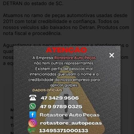
DETRAN do estado de SC.
Atuamos no ramo de peças automotivas usadas desde 
2011 com total credibilidade e confiança. Todos os 
nossos veículos são baixados no Detran. Produtos com 
nota fiscal e procedência.
Aguardamos sua pergunta ou compra e atenderemos o 
quanto antes. Aceitamos retirada dos produtos em 
nossa loja física também, basta entrar em contato com 
a equipe Rotasul e tiramos suas dúvidas.
Especificações
Marca:
Renault
Número De Peça:
01809R
Tipo De Veículo:
Carro/Caminhonete
Material Da Dobradiça De Porta Para Carro:
Aço