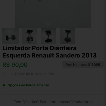
Limitador Porta Dianteira
Esquerda Renault Sandero 2013
R$
90,00
Part Number:
01809R
Em até 12x de
R$ 9,12
no cartão
Opções de Parcelamento
1x de R$ 90,00 s/ juros
2x de R$ 48,44
Tem Dúvidas? Fale com nossos Vendedores
3x de R$ 32,77