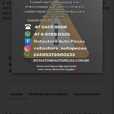
E atenderemos o quanto antes, caso o cliente prefira 
retirar na nossa loja física também aceitamos, só entrar 
em contato com a equipe Rotasul e tiramos suas 
dúvidas.
Especificações
Marca:
Hyundai
Modelo:
Hb20s
SKU:
1
Garantia
Certificado de Procedência
Troca e Devolução