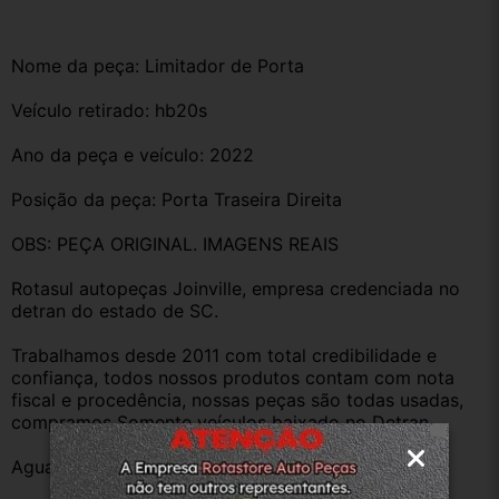
Nome da peça: Limitador de Porta
Veículo retirado: hb20s
Ano da peça e veículo: 2022
Posição da peça: Porta Traseira Direita
OBS: PEÇA ORIGINAL. IMAGENS REAIS
Rotasul autopeças Joinville, empresa credenciada no 
detran do estado de SC. 
Trabalhamos desde 2011 com total credibilidade e 
confiança, todos nossos produtos contam com nota 
fiscal e procedência, nossas peças são todas usadas, 
compramos Somente veículos baixado no Detran.
Aguardamos sua pergunta ou compra.