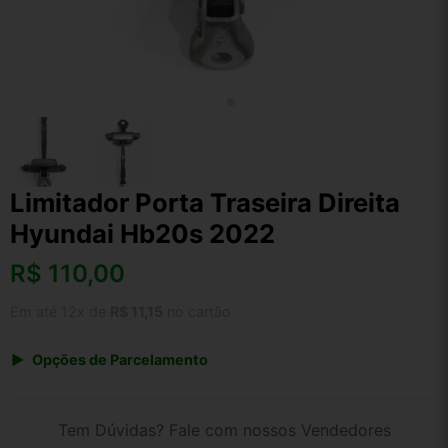
Limitador Porta Traseira Direita
Hyundai Hb20s 2022
R$
110,00
Em até 12x de
R$ 11,15
no cartão
Opções de Parcelamento
1x de R$ 110,00 s/ juros
2x de R$ 59,20
Tem Dúvidas? Fale com nossos Vendedores
3x de R$ 40,05