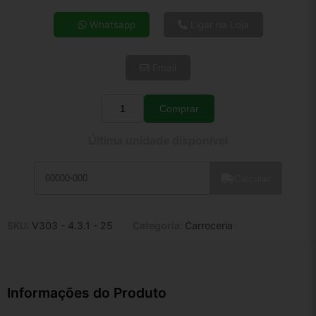
4x de R$ 30,49
Whatsapp
Ligar na Loja
5x de R$ 24,71
6x de R$ 20,84
Email
7x de R$ 18,03
8x de R$ 15,98
9x de R$ 14,38
Comprar
Quantidade
10x de R$ 13,05
Última unidade disponível
11x de R$ 12,01
12x de R$ 11,15
Calcular
SKU:
V303 - 4.3.1 - 25
Categoria:
Carroceria
Informações do Produto