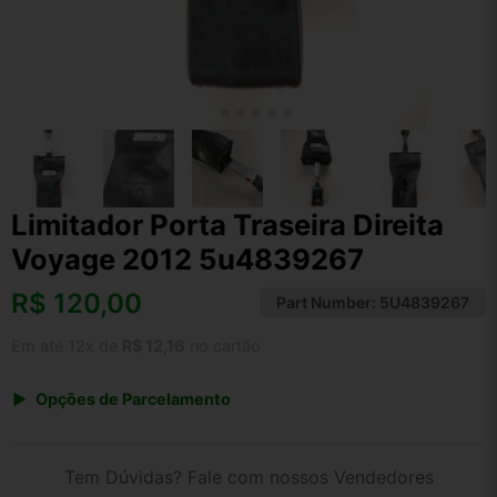
Limitador Porta Traseira Direita
Voyage 2012 5u4839267
R$
120,00
Part Number:
5U4839267
Em até 12x de
R$ 12,16
no cartão
Opções de Parcelamento
1x de R$ 120,00 s/ juros
2x de R$ 64,58
Tem Dúvidas? Fale com nossos Vendedores
3x de R$ 43,69