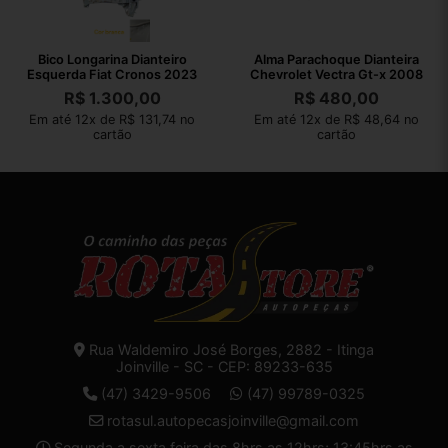
Bico Longarina Dianteiro
Alma Parachoque Dianteira
Esquerda Fiat Cronos 2023
Chevrolet Vectra Gt-x 2008
R$
1.300,00
R$
480,00
Em até 12x de R$ 131,74 no
Em até 12x de R$ 48,64 no
cartão
cartão
Rua Waldemiro José Borges, 2882 - Itinga
Joinville - SC - CEP: 89233-635
(47) 3429-9506
(47) 99789-0325
rotasul.autopecasjoinville@gmail.com
Segunda a sexta feira das 8hrs as 12hrs; 13:45hrs as