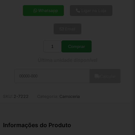
4x de R$ 33,26
Whatsapp
Ligar na Loja
5x de R$ 26,95
6x de R$ 22,73
Email
7x de R$ 19,67
8x de R$ 17,43
9x de R$ 15,69
Comprar
Quantidade
10x de R$ 14,24
Última unidade disponível
11x de R$ 13,10
12x de R$ 12,16
Calcular
SKU:
2-7222
Categoria:
Carroceria
Informações do Produto