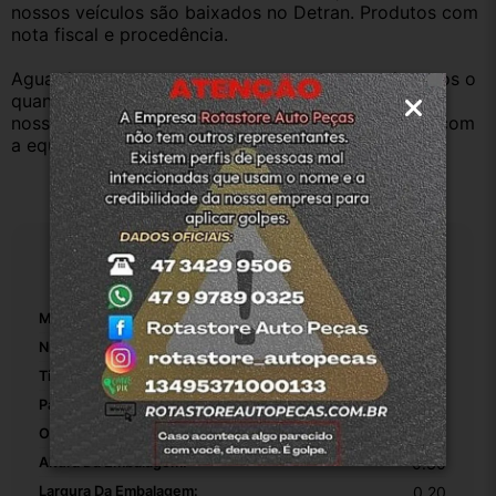
nossos veículos são baixados no Detran. Produtos com 
nota fiscal e procedência.
Aguardamos sua pergunta ou compra e atenderemos o 
quanto antes. Aceitamos retirada dos produtos em 
nossa loja física também, basta entrar em contato com 
a equipe Rotasul e tiramos suas dúvidas.
Especificações
Marca:
Volkswagen
Número De Peça:
5U4839267
Tipo De Veículo:
Carro/Caminhonete
Pasador E Buchas Incluídos:
False
Origem:
Original
Altura Da Embalagem:
0.30
Largura Da Embalagem:
0.20