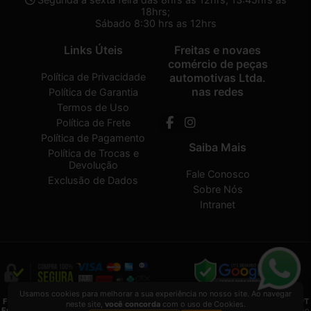
18hrs;
Sábado 8:30 hrs as 12hrs
Links Úteis
Freitas e novaes
comércio de peças
Política de Privacidade
automotivas Ltda.
nas redes
Política de Garantia
Termos de Uso
Política de Frete
Política de Pagamento
Saiba Mais
Política de Trocas e
Devolução
Fale Conosco
Exclusão de Dados
Sobre Nós
Intranet
Usamos cookies para melhorar a sua experiência no nosso site. Ao navegar
Freitas e novaes comércio de peças automotivas Ltda.
2026 CREATED BY
VAAPT
neste site,
você concorda
com o uso de Cookies.
Freitas e novaes comércio de peças automotivas Ltda.
é uma empresa inscrita no