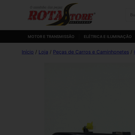
MOTOR E TRANSMISSÃO
ELÉTRICA E ILUMINAÇÃO
Início
/
Loja
/
Peças de Carros e Caminhonetes
/