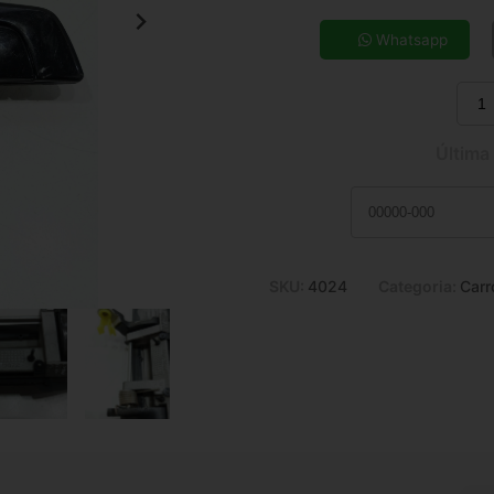
5x de R$ 34,59
7x de R$ 25,24
Whatsapp
9x de R$ 20,14
11x de R$ 16,82
Última
SKU:
4024
Categoria:
Carr