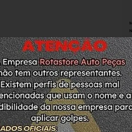
M
N
C
P
L
O
T
O
M
A
L
C
M
S
ARRANHADO 
M