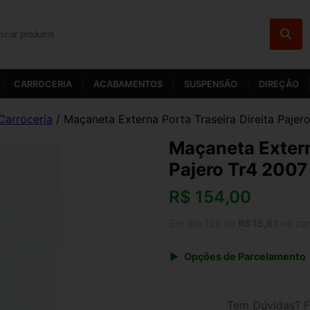
CARROCERIA
ACABAMENTOS
SUSPENSÃO
DIREÇÃO
Carroceria
/ Maçaneta Externa Porta Traseira Direita Pajer
Maçaneta Extern
Pajero Tr4 2007
R$
154,00
Em até 12x de
R$ 15,61
no car
Opções de Parcelamento
1x de R$ 154,00 s/ juros
3x de R$ 56,07
Tem Dúvidas? F