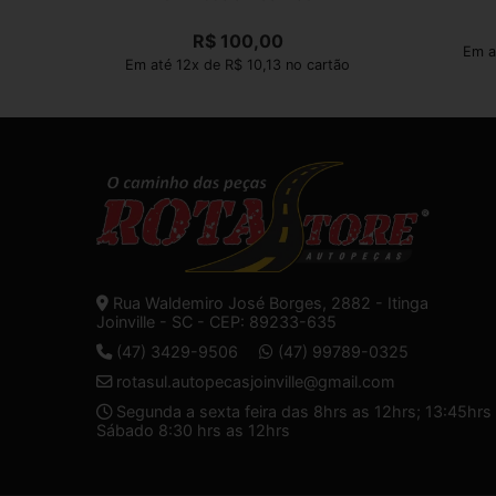
R$
100,00
Em a
Em até 12x de R$ 10,13 no cartão
Rua Waldemiro José Borges, 2882 - Itinga
Joinville - SC - CEP: 89233-635
(47) 3429-9506
(47) 99789-0325
rotasul.autopecasjoinville@gmail.com
Segunda a sexta feira das 8hrs as 12hrs; 13:45hrs 
Sábado 8:30 hrs as 12hrs