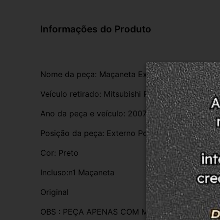
Informações do Produto
Nome da peça: Maçaneta Externa
Veículo retirado: Mitsubishi Pajero Tr4 
Ano da peça e veículo: 2007
Posição da peça: Externo Porta Traseira Direita
Cor: Preto
Incluso:n1 Maçaneta 
Original
OBS : PEÇA APENAS COM MARCAS DE USO  