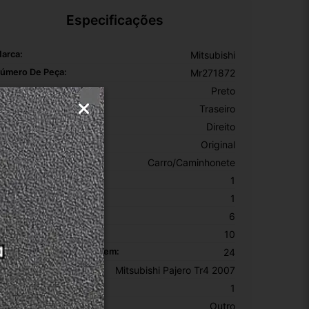
Especificações
arca:
Mitsubishi
úmero De Peça:
Mr271872
or:
Preto
osição:
Traseiro
ado:
Direito
rigem:
Original
ipo De Veículo:
Carro/Caminhonete
EM:
1
PN:
1
ltura Da Embalagem:
6
argura Da Embalagem:
10
omprimento Da Embalagem:
24
odelo:
Mitsubishi Pajero Tr4 2007
KU:
1
otivo De GTIN Vacío:
Outro