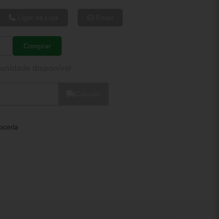
6x de R$ 29,17
8x de R$ 22,37
Ligar na Loja
Email
10x de R$ 18,27
12x de R$ 15,61
Comprar
Quantidade
 unidade disponível
Calcular
oceria