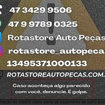
da no detran do estado de SC. 
 e confiança, todos nossos produtos contam 
ão todas usadas, compramos Somente veículos 
fira retirar na nossa loja física também 
otasul e tiramos suas dúvidas.
antia
Certificado de Procedência
Troca e Devol
a do Consumidor, é de 90 (noventa) dias a partir da data 
e de reparar o produto, o cliente poderá escolher dentre a
utilização do crédito como parte do pagamento de outro pr