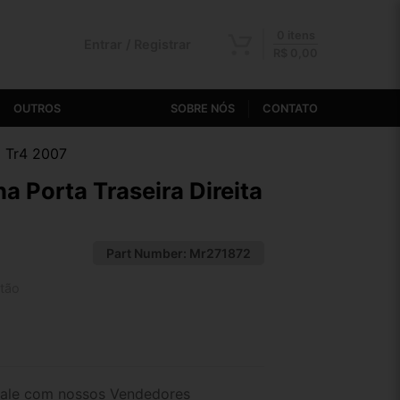
0 itens
Entrar / Registrar
R$
0,00
OUTROS
SOBRE NÓS
CONTATO
o Tr4 2007
a Porta Traseira Direita
Part Number:
Mr271872
tão
2x de R$ 82,88
4x de R$ 42,68
ale com nossos Vendedores