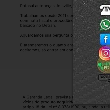
Rotasul autopeças Joinville, empresa credencia
Trabalhamos desde 2011 com total credibilidade
com nota fiscal e procedência, nossas peças s
baixado no Detran.
Aguardamos sua pergunta ou compra.
E atenderemos o quanto antes, caso o cliente pre
aceitamos, só entrar em contato com a equipe R
Gar
A Garantia Legal, prevista no Código de Defes
vícios do produto adquirido.Na impossibilidad
artigo 18 da Lei nº 8.078/1990, ou, ainda, a 