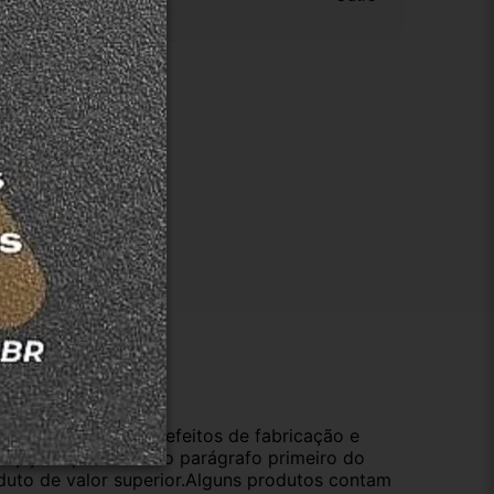
ução
da compra e cobre defeitos de fabricação e
s opções previstas no parágrafo primeiro do
oduto de valor superior.Alguns produtos contam