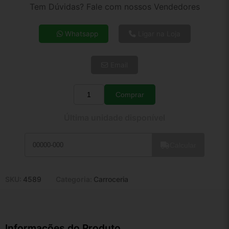
2x de R$ 285,25
Tem Dúvidas? Fale com nossos Vendedores
3x de R$ 192,97
4x de R$ 146,89
Whatsapp
Ligar na Loja
5x de R$ 119,05
6x de R$ 100,39
Email
7x de R$ 86,86
8x de R$ 77,00
9x de R$ 69,31
Comprar
Quantidade
10x de R$ 62,88
Última unidade disponível
11x de R$ 57,88
12x de R$ 53,71
Calcular
SKU:
4589
Categoria:
Carroceria
Informações do Produto