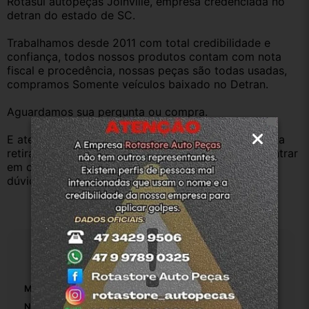
Rotasul autopeças Joinville, empresa credenciada no 
detran do estado de SC. 
Trabalhamos desde 2011 com total credibilidade e 
confiança, todos nossos produtos contam com nota 
fiscal e procedência, nossas peças são todas usadas, 
compramos Somente veículos baixado no Detran.
Aguardamos sua pergunta ou compra.
E atenderemos o quanto antes, caso o cliente prefira 
retirar na nossa loja física também aceitamos, só entrar 
em contato com a equipe Rotasul e tiramos suas 
dúvidas.
Especificações
Marca:
Volkswagen
Número De Peça:
1