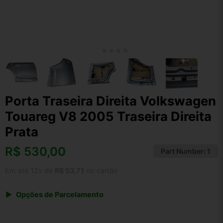
Porta Traseira Direita Volkswagen
Touareg V8 2005 Traseira Direita
Prata
R$
530,00
Part Number:
1
Em até 12x de
R$ 53,71
no cartão
Opções de Parcelamento
1x de R$ 530,00 s/ juros