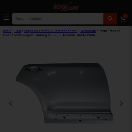
☰
0
Início
/
Loja
/
Peças de Carros e Caminhonetes
/
Carroceria
/ Porta Traseira
Direita Volkswagen Touareg V8 2005 Traseira Direita Prata