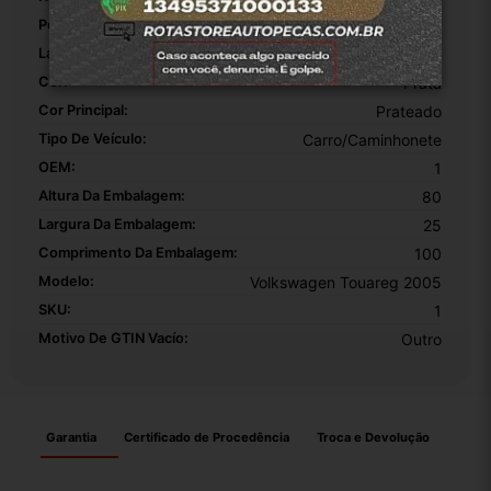
Posição:
Traseiro
Lado:
Direita
Cor:
Prata
Cor Principal:
Prateado
Tipo De Veículo:
Carro/Caminhonete
OEM:
1
Altura Da Embalagem:
80
Largura Da Embalagem:
25
Comprimento Da Embalagem:
100
Modelo:
Volkswagen Touareg 2005
SKU:
1
Motivo De GTIN Vacío:
Outro
Garantia
Certificado de Procedência
Troca e Devolução