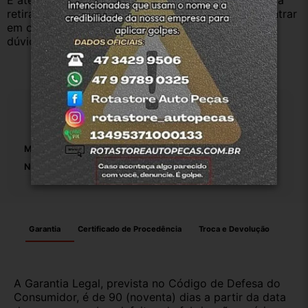
E atenderemos o quanto antes, caso o cliente prefira 
retirar na nossa loja física também aceitamos, só entrar 
em contato com a equipe Rotasul e tiramos suas 
dúvidas.
Especificações
Marca:
Vw
Número De Peça:
Q
Garantia
Certificado de Procedência
Troca e Devolução
A Garantia Legal, prevista no Código de Defesa do
Consumidor, é de 90 (noventa) dias a partir da data