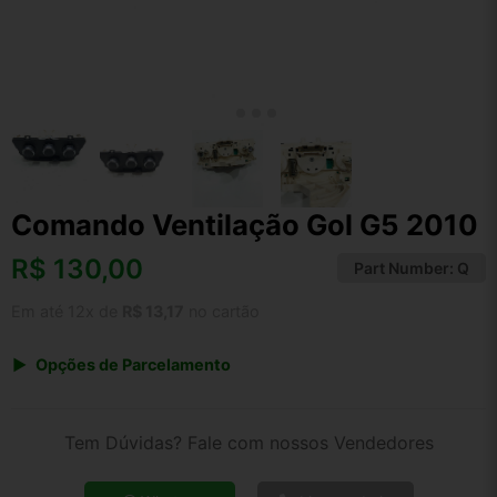
Comando Ventilação Gol G5 2010
R$
130,00
Part Number:
Q
Em até 12x de
R$ 13,17
no cartão
Opções de Parcelamento
1x de R$ 130,00 s/ juros
2x de R$ 69,97
Tem Dúvidas? Fale com nossos Vendedores
3x de R$ 47,33
4x de R$ 36,03