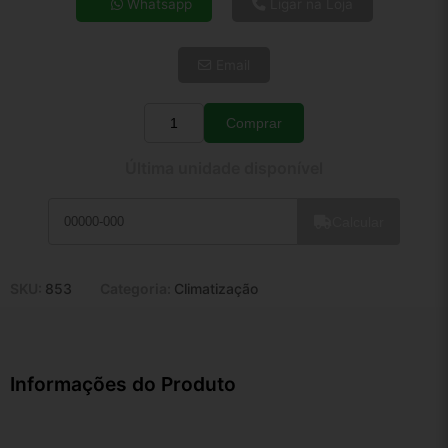
Whatsapp
Ligar na Loja
5x de R$ 29,20
6x de R$ 24,62
Email
7x de R$ 21,31
8x de R$ 18,89
9x de R$ 17,00
Comprar
Quantidade
10x de R$ 15,42
Última unidade disponível
11x de R$ 14,20
12x de R$ 13,17
Calcular
SKU:
853
Categoria:
Climatização
Informações do Produto