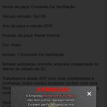
Nome da peça: Comando De Ventilação 
Veículo retirado: Gol G5
Ano da peça e veículo:2010
Posição da peça: Painel Central
Cor: Preto
Incluso: 1 Comando De Ventilação 
Rotasul autopeças Joinville, empresa credenciada no 
detran do estado de SC. 
Trabalhamos desde 2011 com total credibilidade e 
confiança, todos nossos produtos contam com nota 
fiscal e procedência, nossas peças são todas usadas, 
compramos Somente veículos baixado no Detran.
Aguardamos sua pergunta ou compra.