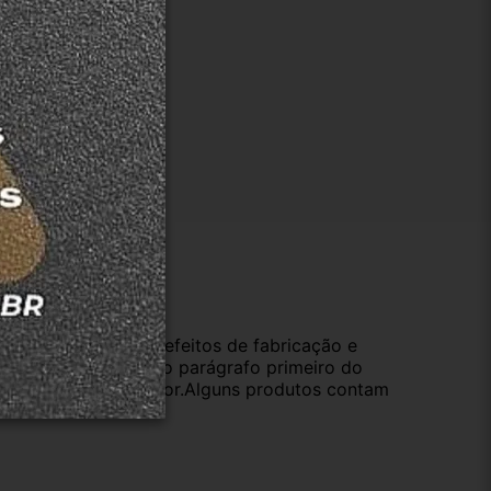
ução
da compra e cobre defeitos de fabricação e
s opções previstas no parágrafo primeiro do
oduto de valor superior.Alguns produtos contam