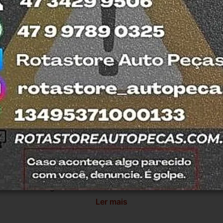
esde 2011 com total credibilidade e 
os no Detran. Produtos com nota fiscal e 
mos o quanto antes. Aceitamos retirada dos 
trar em contato com a equipe Rotasul e 
antia
Certificado de Procedência
Troca e Devol
a do Consumidor, é de 90 (noventa) dias a partir da data 
e de reparar o produto, o cliente poderá escolher dentre a
utilização do crédito como parte do pagamento de outro pr
ndedores. A ga...
Ler mais