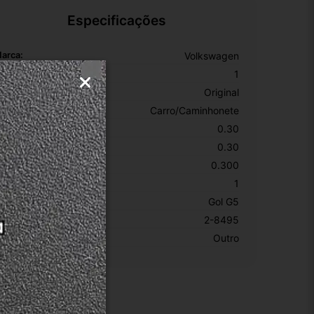
Especificações
arca:
Volkswagen
úmero De Peça:
1
rigem:
Original
ipo De Veículo:
Carro/Caminhonete
ltura Da Embalagem:
0.30
argura Da Embalagem:
0.30
eso Da Embalagem:
0.300
EM:
1
odelo:
Gol G5
KU:
2-8495
otivo De GTIN Vacío:
Outro