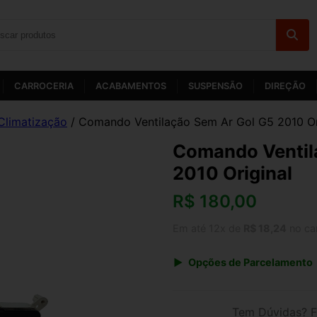
CARROCERIA
ACABAMENTOS
SUSPENSÃO
DIREÇÃO
Climatização
/ Comando Ventilação Sem Ar Gol G5 2010 Or
Comando Ventil
2010 Original
R$
180,00
Em até 12x de
R$ 18,24
no ca
Opções de Parcelamento
1x de R$ 180,00 s/ juros
3x de R$ 65,54
Tem Dúvidas? F