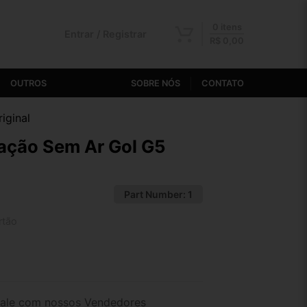
0 itens
Entrar / Registrar
R$
0,00
OUTROS
SOBRE NÓS
CONTATO
iginal
ação Sem Ar Gol G5
Part Number:
1
rtão
2x de R$ 96,88
4x de R$ 49,89
ale com nossos Vendedores