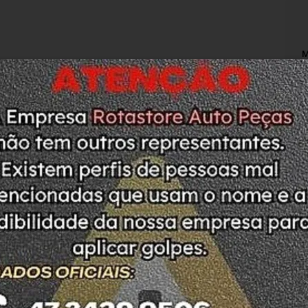
M
N
O
T
A
L
P
O
M
ODUTO. PEÇA COM ETIQUETA DE LACRE SEM 
S
ASO DE DÚVIDAS ESTAMOS A DISPOSIÇÃO
M
ada no DETRAN do estado de SC.