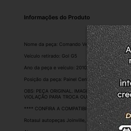
Informações do Produto
Nome da peça: Comando Ventilação Sem Ar 
Veículo retirado: Gol G5
Ano da peça e veículo: 2010
Posição da peça: Painel Central
OBS: PEÇA ORIGINAL. IMAGENS REAIS DO PR
VIOLAÇÃO PARA TROCA OU DEVOLUÇÃO. EM C
**** CONFIRA A COMPATIBILIDADE ****
Rotasul autopeças Joinville, empresa credenci