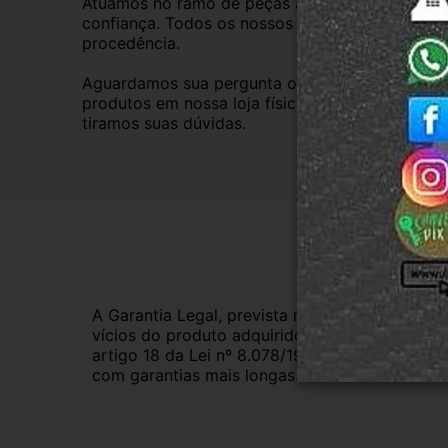
Atuamos no ramo de peças automotivas usadas d
confiança. Todos os nossos veículos são baixad
procedência.
Aguardamos sua pergunta ou compra e atendere
produtos em nossa loja física também, basta en
tiramos suas dúvidas.
Gar
A Garantia Legal, prevista no Código de Defes
vícios do produto adquirido.Na impossibilidad
artigo 18 da Lei nº 8.078/1990, ou, ainda, a 
com garantias mais longas. Consulte nossos ve