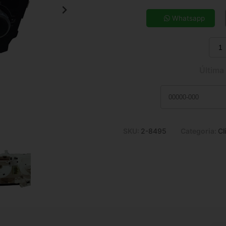
5x de R$ 40,43
7x de R$ 29,50
Whatsapp
9x de R$ 23,54
11x de R$ 19,66
Última
SKU:
2-8495
Categoria:
Cl