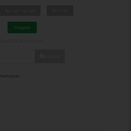
6x de R$ 34,10
8x de R$ 26,15
Ligar na Loja
Email
10x de R$ 21,36
12x de R$ 18,24
Comprar
Quantidade
 unidade disponível
Calcular
imatização