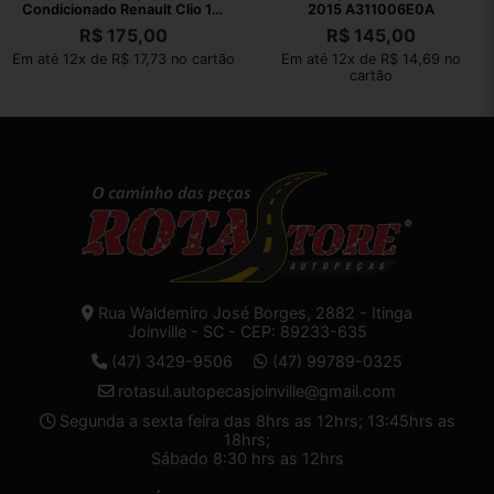
Condicionado Renault Clio 1.0
2015 A311006E0A
2015
R$
175,00
R$
145,00
Em até 12x de R$ 17,73 no cartão
Em até 12x de R$ 14,69 no
cartão
Rua Waldemiro José Borges, 2882 - Itinga
Joinville - SC - CEP: 89233-635
(47) 3429-9506
(47) 99789-0325
rotasul.autopecasjoinville@gmail.com
Segunda a sexta feira das 8hrs as 12hrs; 13:45hrs as
18hrs;
Sábado 8:30 hrs as 12hrs