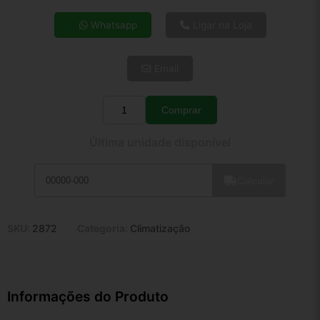
4x de R$ 94,23
Whatsapp
Ligar na Loja
5x de R$ 76,37
6x de R$ 64,40
Email
7x de R$ 55,72
8x de R$ 49,40
9x de R$ 44,46
Comprar
Quantidade
10x de R$ 40,34
Última unidade disponível
11x de R$ 37,13
12x de R$ 34,46
Calcular
SKU:
2872
Categoria:
Climatização
Informações do Produto