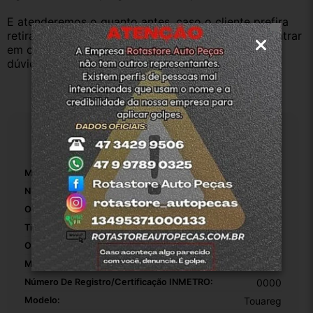
E atenderemos o quanto antes, caso o cliente prefira 
retirar na nossa loja física também aceitamos, só entrar 
em contato com a equipe Rotasul e tiramos suas 
dúvidas.
Especificações
Marca:
Volkswagen
Número De Peça:
7L0819884
Origem:
Original
Tipo De Veículo:
Carro/Caminhonete
OEM:
1
MPN:
1
Número De Registro/certificação INMETRO:
0000
Modelo:
Touareg