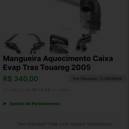
Mangueira Aquecimento Caixa
Evap Tras Touareg 2005
R$
340,00
Part Number:
7L0819884
Em até 12x de
R$ 34,46
no cartão
Opções de Parcelamento
1x de R$ 340,00 s/ juros
2x de R$ 182,99
Tem Dúvidas? Fale com nossos Vendedores
3x de R$ 123,79