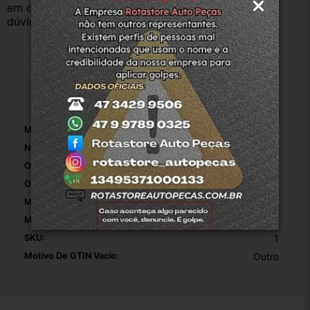
em contato com a equipe Rotasul e tiramos suas 
dúvidas.
Especificações
Marca:
Fiat
Número De Peça:
51917571
Origem:
Original
OEM:
1
MPN:
1
Modelo:
Grand Siena
SKU:
1
Motivo De GTIN Vacío:
Outro