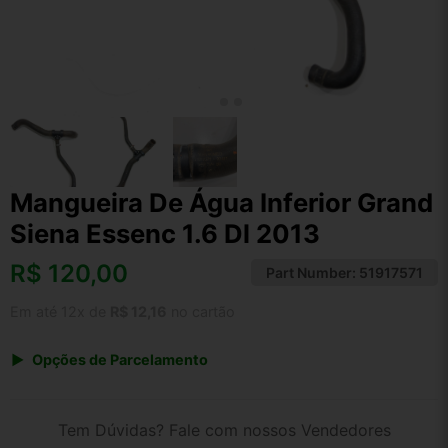
Mangueira De Água Inferior Grand
Siena Essenc 1.6 Dl 2013
R$
120,00
Part Number:
51917571
Em até 12x de
R$ 12,16
no cartão
Opções de Parcelamento
1x de R$ 120,00 s/ juros
2x de R$ 64,58
Tem Dúvidas? Fale com nossos Vendedores
3x de R$ 43,69