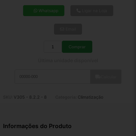
4x de R$ 33,26
Whatsapp
Ligar na Loja
5x de R$ 26,95
6x de R$ 22,73
Email
7x de R$ 19,67
8x de R$ 17,43
9x de R$ 15,69
Comprar
Quantidade
10x de R$ 14,24
Última unidade disponível
11x de R$ 13,10
12x de R$ 12,16
Calcular
SKU:
V305 - 8.2.2 - 8
Categoria:
Climatização
Informações do Produto