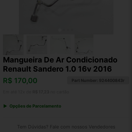
Mangueira De Ar Condicionado
Renault Sandero 1.0 16v 2016
R$
170,00
Part Number:
924400843r
Em até 12x de
R$ 17,23
no cartão
Opções de Parcelamento
1x de R$ 170,00 s/ juros
2x de R$ 91,49
Tem Dúvidas? Fale com nossos Vendedores
3x de R$ 61,90