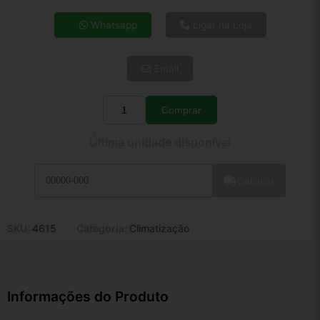
4x de R$ 47,12
Whatsapp
Ligar na Loja
5x de R$ 38,19
6x de R$ 32,20
Email
7x de R$ 27,86
8x de R$ 24,70
9x de R$ 22,23
Comprar
Quantidade
10x de R$ 20,17
Última unidade disponível
11x de R$ 18,56
12x de R$ 17,23
Calcular
SKU:
4615
Categoria:
Climatização
Informações do Produto