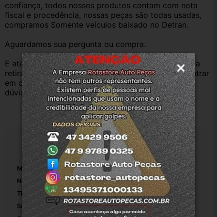
confiança, todos nossos produtos contam com nota 
fiscal e procedência, nossas peças são todas usadas, 
compramos Somente veículos baixado no Detran.
Aguardamos sua pergunta ou compra.
E atenderemos o quanto antes, caso o cliente prefira 
retirar na nossa loja física também aceitamos, só entrar 
em contato com a equipe Rotasul e tiramos suas 
dúvidas.
Especificações
Marca:
Renault
Número De Peça:
924400843r
Tipo De Veículo:
Carro/Caminhonete
Selos Incluídos:
True