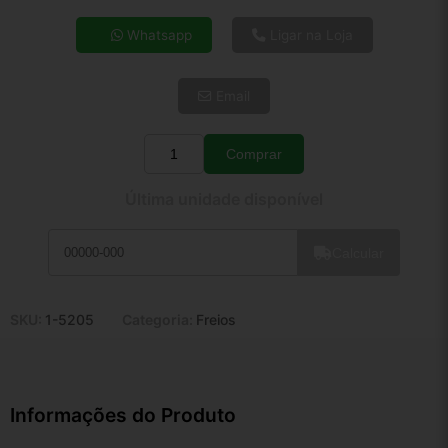
4x de R$ 17,46
Whatsapp
Ligar na Loja
5x de R$ 14,15
6x de R$ 11,93
Email
7x de R$ 10,32
8x de R$ 9,15
9x de R$ 8,24
Comprar
Quantidade
10x de R$ 7,47
Última unidade disponível
11x de R$ 6,88
12x de R$ 6,38
Calcular
SKU:
1-5205
Categoria:
Freios
Informações do Produto