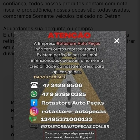
confiança, todos nossos produtos contam com nota 
fiscal e procedência, nossas peças são todas usadas, 
compramos Somente veículos baixado no Detran.
Aguardamos sua pergunta ou compra.
E atenderemos o quanto antes, caso o cliente prefira 
retirar na nossa loja física também aceitamos, só entrar 
em contato com a equipe Rotasul e tiramos suas 
dúvidas.
Especificações
Marca:
Fiat
Número De Peça:
1
Tipo De Veículo:
Carro/Caminhonete
Inclui Kit De Montagem:
False
Origem:
Original