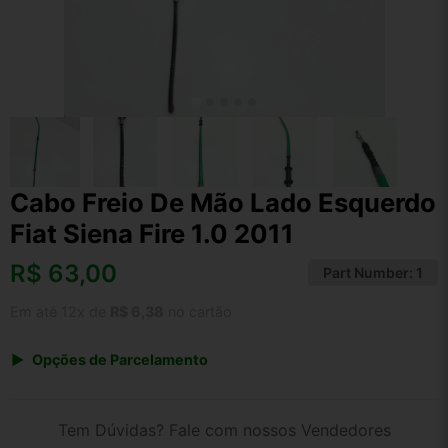
Cabo Freio De Mão Lado Esquerdo
Fiat Siena Fire 1.0 2011
R$
63,00
Part Number:
1
Em até 12x de
R$ 6,38
no cartão
Opções de Parcelamento
1x de R$ 63,00 s/ juros
2x de R$ 33,91
Tem Dúvidas? Fale com nossos Vendedores
3x de R$ 22,94