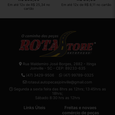
Em até 12x de R$ 25,34 no
Em até 12x de R$ 8,11 no cartão
cartão
Rua Waldemiro José Borges, 2882 - Itinga
Joinville - SC - CEP: 89233-635
(47) 3429-9506
(47) 99789-0325
rotasul.autopecasjoinville@gmail.com
Segunda a sexta feira das 8hrs as 12hrs; 13:45hrs as
18hrs;
Sábado 8:30 hrs as 12hrs
Links Úteis
Freitas e novaes
comércio de peças