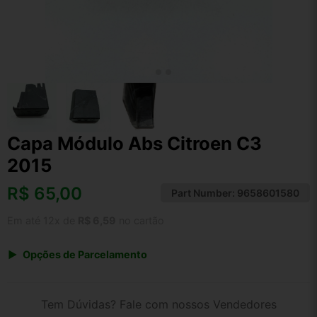
Capa Módulo Abs Citroen C3
2015
R$
65,00
Part Number:
9658601580
Em até 12x de
R$ 6,59
no cartão
Opções de Parcelamento
1x de R$ 65,00 s/ juros
2x de R$ 34,98
Tem Dúvidas? Fale com nossos Vendedores
3x de R$ 23,67