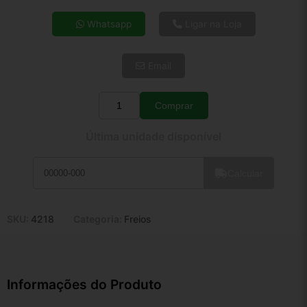
4x de R$ 18,01
Whatsapp
Ligar na Loja
5x de R$ 14,60
6x de R$ 12,31
Email
7x de R$ 10,65
8x de R$ 9,44
9x de R$ 8,50
Comprar
Quantidade
10x de R$ 7,71
Última unidade disponível
11x de R$ 7,10
12x de R$ 6,59
Calcular
SKU:
4218
Categoria:
Freios
Informações do Produto