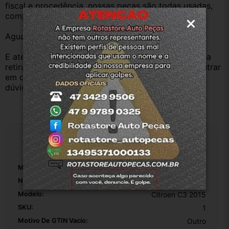
fiscal e procedência, nossas peças são todas usadas, 
compramos Somente veículos baixado no Detran.
Aguardamos sua pergunta ou compra.
E atenderemos o quanto antes, caso o cliente prefira 
retirar na nossa loja física também aceitamos, só entrar 
em contato com a equipe Rotasul e tiramos suas 
dúvidas.
Especificações
Marca:
Citroen
Número De Peça:
9658601580
Modelo:
Citroen C3 2015
SKU:
1
Motivo De GTIN Vacío:
Outro