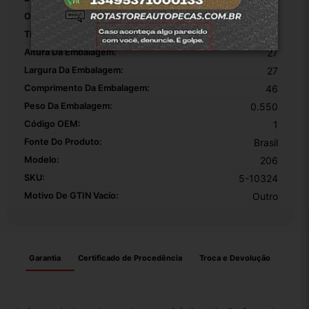
Origem:
Rotausljoinville
Tipo De Veículo:
Carro/Caminhonete
Altura Da Embalagem:
27
Largura Da Embalagem:
27
Comprimento Da Embalagem:
46
Peso Da Embalagem:
0.550
Código OEM:
1
Fonte Do Produto:
Brasil
Modelo:
206
SKU:
5-10324
Motivo De GTIN Vacío:
Outro
Garantia
Certificado de Procedência
Troca e Devolução