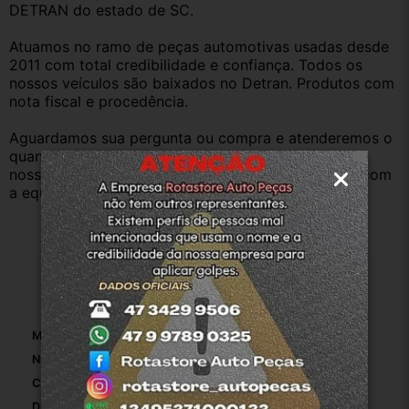
DETRAN do estado de SC.
Atuamos no ramo de peças automotivas usadas desde 
2011 com total credibilidade e confiança. Todos os 
nossos veículos são baixados no Detran. Produtos com 
nota fiscal e procedência.
Aguardamos sua pergunta ou compra e atenderemos o 
quanto antes. Aceitamos retirada dos produtos em 
nossa loja física também, basta entrar em contato com 
a equipe Rotasul e tiramos suas dúvidas.
Especificações
Marca:
Peugeot
Número De Peça:
1
Comprimento:
42
Diâmetro Da Rosca:
1