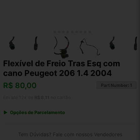
Flexível de Freio Tras Esq com
cano Peugeot 206 1.4 2004
R$
80,00
Part Number:
1
Em até 12x de
R$ 8,11
no cartão
Opções de Parcelamento
1x de R$ 80,00 s/ juros
2x de R$ 43,06
Tem Dúvidas? Fale com nossos Vendedores
3x de R$ 29,13