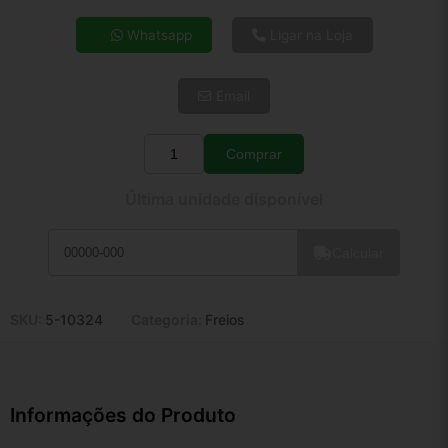
4x de R$ 22,17
Whatsapp
Ligar na Loja
5x de R$ 17,97
6x de R$ 15,15
Email
7x de R$ 13,11
8x de R$ 11,62
9x de R$ 10,46
Comprar
Quantidade
10x de R$ 9,49
Última unidade disponível
11x de R$ 8,74
12x de R$ 8,11
Calcular
SKU:
5-10324
Categoria:
Freios
Informações do Produto