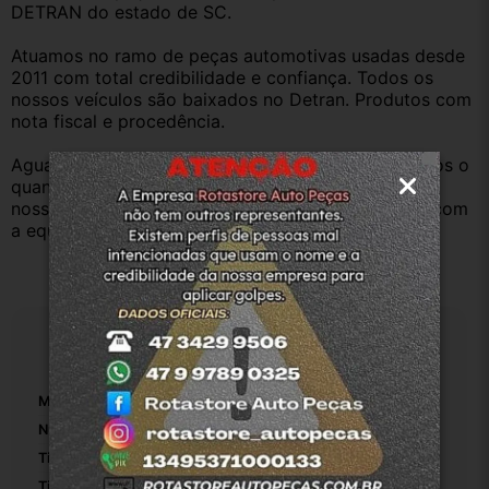
DETRAN do estado de SC.
Atuamos no ramo de peças automotivas usadas desde 
2011 com total credibilidade e confiança. Todos os 
nossos veículos são baixados no Detran. Produtos com 
nota fiscal e procedência.
Aguardamos sua pergunta ou compra e atenderemos o 
quanto antes. Aceitamos retirada dos produtos em 
nossa loja física também, basta entrar em contato com 
a equipe Rotasul e tiramos suas dúvidas.
Especificações
Marca:
Fiat
Número De Peça:
01
Tipo De Bobina:
Ignição
Tipo De Veículo:
Carro/Caminhonete