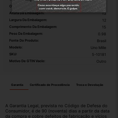
OEM:
1
Altura Da Embalagem:
13
Largura Da Embalagem:
12
Comprimento Da Embalagem:
15
Peso Da Embalagem:
0.98
Fonte Do Produto:
Brasil
Modelo:
Uno Mille
SKU:
5-10181
Motivo De GTIN Vacío:
Outro
Garantia
Certificado de Procedência
Troca e Devolução
A Garantia Legal, prevista no Código de Defesa do
Consumidor, é de 90 (noventa) dias a partir da data
da compra e cobre defeitos de fabricação e vícios