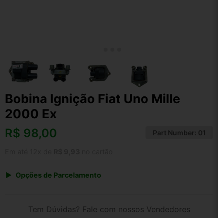
Bobina Ignição Fiat Uno Mille
2000 Ex
R$
98,00
Part Number:
01
Em até 12x de
R$ 9,93
no cartão
Opções de Parcelamento
1x de R$ 98,00 s/ juros
2x de R$ 52,74
Tem Dúvidas? Fale com nossos Vendedores
3x de R$ 35,68