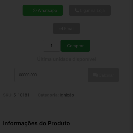
4x de R$ 27,16
Whatsapp
Ligar na Loja
5x de R$ 22,01
6x de R$ 18,56
Email
7x de R$ 16,06
8x de R$ 14,24
9x de R$ 12,82
Comprar
Quantidade
10x de R$ 11,63
Última unidade disponível
11x de R$ 10,70
12x de R$ 9,93
Calcular
SKU:
5-10181
Categoria:
Ignição
Informações do Produto