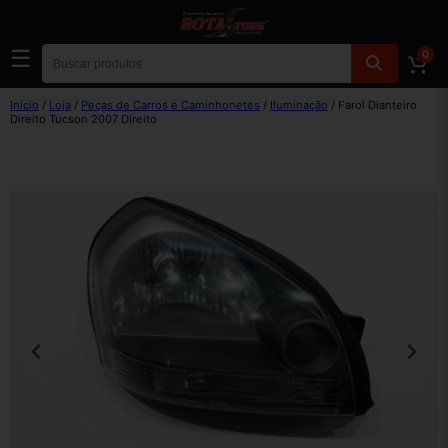
☰
0
Início
/
Loja
/
Peças de Carros e Caminhonetes
/
Iluminação
/ Farol Dianteiro
Direito Tucson 2007 Direito