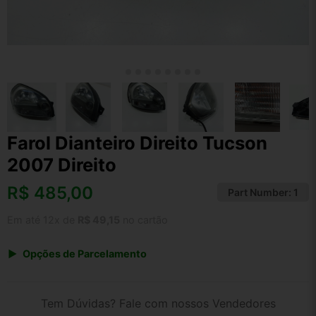
Farol Dianteiro Direito Tucson
2007 Direito
R$
485,00
Part Number:
1
Em até 12x de
R$ 49,15
no cartão
Opções de Parcelamento
1x de R$ 485,00 s/ juros
2x de R$ 261,03
Tem Dúvidas? Fale com nossos Vendedores
3x de R$ 176,59