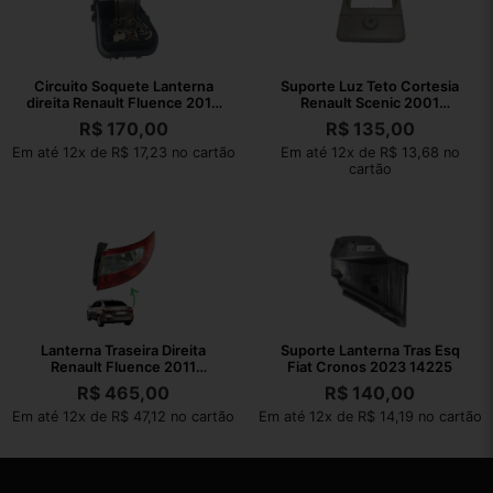
Circuito Soquete Lanterna
Suporte Luz Teto Cortesia
direita Renault Fluence 2012
Renault Scenic 2001
orig
7700434582
R$
170,00
R$
135,00
Em até 12x de R$ 17,23 no cartão
Em até 12x de R$ 13,68 no
cartão
Lanterna Traseira Direita
Suporte Lanterna Tras Esq
Renault Fluence 2011
Fiat Cronos 2023 14225
265502140r
R$
465,00
R$
140,00
Direito/passageiro
Em até 12x de R$ 47,12 no cartão
Em até 12x de R$ 14,19 no cartão