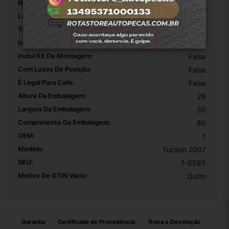
Número De Peça:
1
Lado:
Direito
Tipo De Veículo:
Carro/Caminhonete
Inclui Lâmpada:
True
Inclui Kit De Montagem:
False
Com Luzes De Posição:
False
É Legal Para Calle:
False
Altura Da Embalagem:
28
Largura Da Embalagem:
35
Comprimento Da Embalagem:
80
OEM:
1
Modelo:
Tucson 2007
SKU:
1-6585
Motivo De GTIN Vacío:
Outro
Garantia
Certificado de Procedência
Troca e Devolução