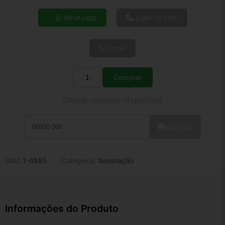
4x de R$ 134,42
Whatsapp
Ligar na Loja
5x de R$ 108,94
6x de R$ 91,87
Email
7x de R$ 79,48
8x de R$ 70,46
9x de R$ 63,42
Comprar
Quantidade
10x de R$ 57,55
Última unidade disponível
11x de R$ 52,96
12x de R$ 49,15
Calcular
SKU:
1-6585
Categoria:
Iluminação
Informações do Produto