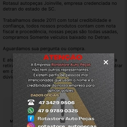
Rotasul autopeças Joinville, empresa credenciada no 
detran do estado de SC. 
Trabalhamos desde 2011 com total credibilidade e 
confiança, todos nossos produtos contam com nota 
fiscal e procedência, nossas peças são todas usadas, 
compramos Somente veículos baixado no Detran.
Aguardamos sua pergunta ou compra.
E atenderemos o quanto antes, caso o cliente prefira 
retirar na nossa loja física também aceitamos, só entrar 
em contato com a equipe Rotasul e tiramos suas 
dúvidas.
Especificações
Marca:
Hyundai