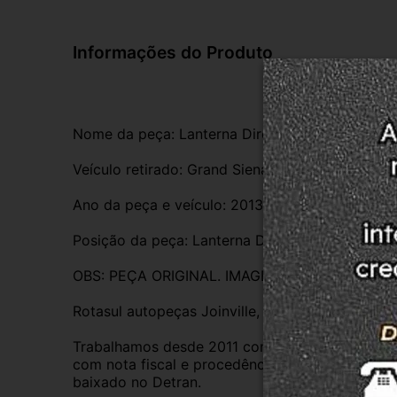
Informações do Produto
Nome da peça: Lanterna Direita
Veículo retirado: Grand Siena
Ano da peça e veículo: 2013
Posição da peça: Lanterna Direita
OBS: PEÇA ORIGINAL. IMAGENS REAIS. PEÇA
Rotasul autopeças Joinville, empresa credencia
Trabalhamos desde 2011 com total credibilidade
com nota fiscal e procedência, nossas peças s
baixado no Detran.