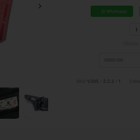
5x de R$ 83,11
7x de R$ 60,64
Whatsapp
9x de R$ 48,38
11x de R$ 40,40
Última
SKU:
V305 - 2.2.2 - 1
Cate