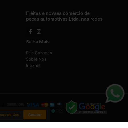
Freitas e novaes comércio de
peças automotivas Ltda. nas redes
Saiba Mais
Fale Conosco
Sobre Nós
Intranet
mos de Uso
Aceitar