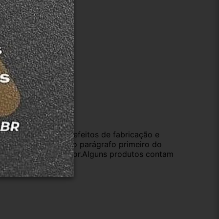
ução
da compra e cobre defeitos de fabricação e
s opções previstas no parágrafo primeiro do
oduto de valor superior.Alguns produtos contam