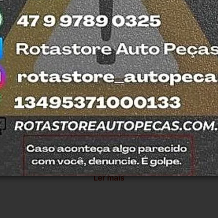
fira retirar na nossa loja física também 
otasul e tiramos suas dúvidas.
antia
Certificado de Procedência
Troca e Devol
a do Consumidor, é de 90 (noventa) dias a partir da data 
e de reparar o produto, o cliente poderá escolher dentre a
utilização do crédito como parte do pagamento de outro pr
ndedores. A ga...
Ler mais