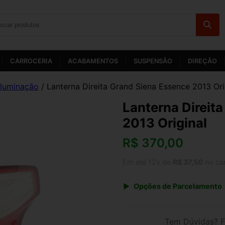
CARROCERIA
ACABAMENTOS
SUSPENSÃO
DIREÇÃO
Iluminação
/ Lanterna Direita Grand Siena Essence 2013 Ori
Lanterna Direit
2013 Original
R$
370,00
Em até 12x de
R$ 37,50
no ca
Opções de Parcelamento
1x de R$ 370,00 s/ juros
3x de R$ 134,72
Tem Dúvidas? F