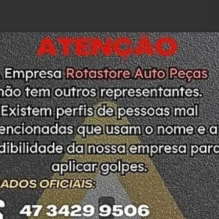
M
N
L
T
O
M
M
S
M
 EM PERFEITO ESTADO DE CONSERVAÇÃO 
da no detran do estado de SC. 
 e confiança, todos nossos produtos contam 
ão todas usadas, compramos Somente veículos 