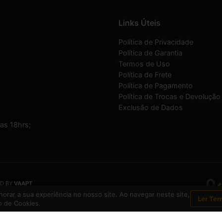
Links Úteis
Política de Privacidade
Política de Garantia
Termos de Uso
Política de Frete
Política de Pagamento
Política de Trocas e Devolução
Exclusão de Dados
as 18hrs;
D BY
VAAPT
a inscrita no CNPJ
13.495.371/0001-33
orar a sua experiência no nosso site. Ao navegar neste site,
Ler Ter
 de Cookies.