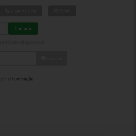
6x de R$ 70,08
8x de R$ 53,76
Ligar na Loja
Email
10x de R$ 43,90
12x de R$ 37,50
Comprar
Quantidade
 unidade disponível
Calcular
goria:
Iluminação