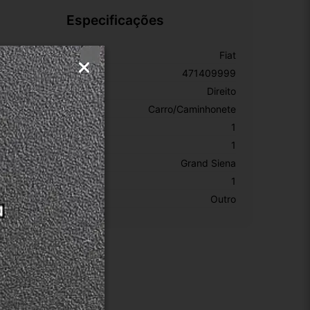
Especificações
arca:
Fiat
úmero De Peça:
471409999
ado:
Direito
ipo De Veículo:
Carro/Caminhonete
EM:
1
PN:
1
odelo:
Grand Siena
KU:
1
otivo De GTIN Vacío:
Outro