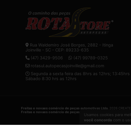
Rua Waldemiro José Borges, 2882 - Itinga
Joinville - SC - CEP: 89233-635
(47) 3429-9506
(47) 99789-0325
rotasul.autopecasjoinville@gmail.com
Segunda a sexta feira das 8hrs as 12hrs; 13:45hrs 
Sábado 8:30 hrs as 12hrs
Freitas e novaes comércio de peças automotivas Ltda.
2026 CREATE
Freitas e novaes comércio de peças automotivas Ltda.
é uma empres
Usamos cookies para melh
você concorda
com o uso