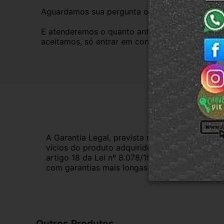
Aguardamos sua pergunta ou compra.
E atenderemos o quanto antes, caso o cliente pre
aceitamos, só entrar em contato com a equipe R
Gar
A Garantia Legal, prevista no Código de Defes
vícios do produto adquirido.Na impossibilidad
artigo 18 da Lei nº 8.078/1990, ou, ainda, a 
com garantias mais longas. Consulte nossos ve
Outros Produtos