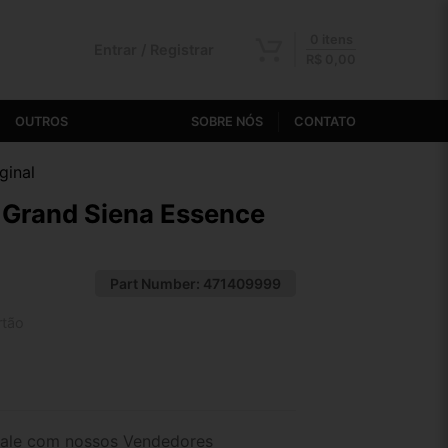
0 itens
Entrar / Registrar
R$
0,00
OUTROS
SOBRE NÓS
CONTATO
ginal
a Grand Siena Essence
Part Number:
471409999
rtão
2x de R$ 199,13
4x de R$ 102,55
ale com nossos Vendedores