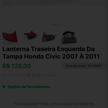
Lanterna Traseira Esquerda Da
Tampa Honda Civic 2007 À 2011
R$
120,00
Part Number:
6129931
Em até 12x de
R$ 12,16
no cartão
Opções de Parcelamento
1x de R$ 120,00 s/ juros
2x de R$ 64,58
Tem Dúvidas? Fale com nossos Vendedores
3x de R$ 43,69