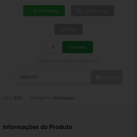
4x de R$ 33,26
Whatsapp
Ligar na Loja
5x de R$ 26,95
6x de R$ 22,73
Email
7x de R$ 19,67
8x de R$ 17,43
9x de R$ 15,69
Comprar
Quantidade
10x de R$ 14,24
Última unidade disponível
11x de R$ 13,10
12x de R$ 12,16
Calcular
SKU:
963
Categoria:
Iluminação
Informações do Produto