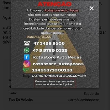
fiscal e procedência, nossas peças são todas usadas, 
compramos Somente veículos baixado no Detran.
Aguardamos sua pergunta ou compra.
E atenderemos o quanto antes, caso o cliente prefira 
retirar na nossa loja física também aceitamos, só entrar 
em contato com a equipe Rotasul e tiramos suas 
dúvidas.
Especificações
Marca:
Honda
Número De Peça:
6129931
Lado:
Esquerdo
Tipo De Veículo:
Carro/Caminhonete