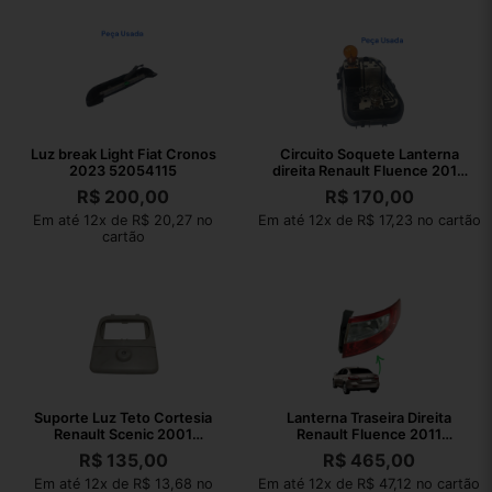
Luz break Light Fiat Cronos
Circuito Soquete Lanterna
2023 52054115
direita Renault Fluence 2012
orig
R$
200,00
R$
170,00
Em até 12x de R$ 20,27 no
Em até 12x de R$ 17,23 no cartão
cartão
Suporte Luz Teto Cortesia
Lanterna Traseira Direita
Renault Scenic 2001
Renault Fluence 2011
7700434582
265502140r
R$
135,00
R$
465,00
Direito/passageiro
Em até 12x de R$ 13,68 no
Em até 12x de R$ 47,12 no cartão