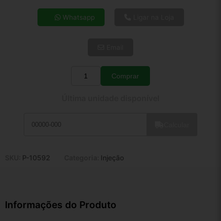
4x de R$ 32,70
Whatsapp
Ligar na Loja
5x de R$ 26,51
6x de R$ 22,35
Email
7x de R$ 19,34
8x de R$ 17,14
9x de R$ 15,43
Comprar
Quantidade
10x de R$ 14,00
Última unidade disponível
11x de R$ 12,89
12x de R$ 11,96
Calcular
SKU:
P-10592
Categoria:
Injeção
Informações do Produto