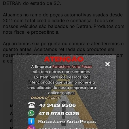
DETRAN do estado de SC.
Atuamos no ramo de peças automotivas usadas desde 
2011 com total credibilidade e confiança. Todos os 
nossos veículos são baixados no Detran. Produtos com 
nota fiscal e procedência.
Aguardamos sua pergunta ou compra e atenderemos o 
quanto antes. Aceitamos retirada dos produtos em 
nossa loja física também, basta entrar em contato com 
a equipe Rotasul e tiramos suas dúvidas.
Especificações
Marca:
Fiat
Altura Da Embalagem:
22
SKU:
P-10592
Modelo:
Uno