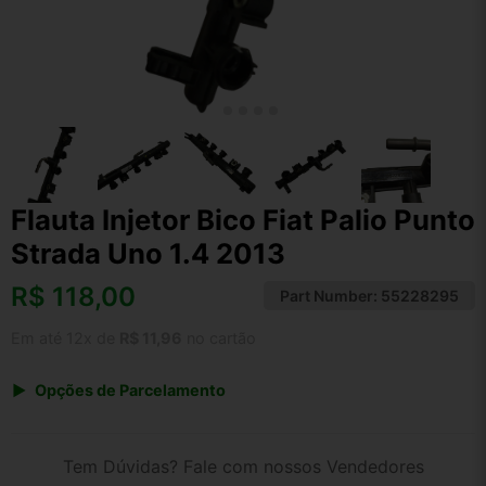
Flauta Injetor Bico Fiat Palio Punto
Strada Uno 1.4 2013
R$
118,00
Part Number:
55228295
Em até 12x de
R$ 11,96
no cartão
Opções de Parcelamento
1x de R$ 118,00 s/ juros
2x de R$ 63,51
Tem Dúvidas? Fale com nossos Vendedores
3x de R$ 42,96