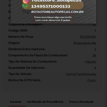
Fonte Do Produto:
Brasil
Peso Da Embalagem:
0.550
Comprimento Da Embalagem:
28
Largura Da Embalagem:
22
Código OEM:
1
Número De Peça:
55228295
Origem:
Rotasuljoinville
Distância Entre Injetores:
2
Comprimento Da Flauta De Combustível:
26
Tipo De Sistema De Combustível:
Injeção
Quantidade De Injetores:
4
Tipo De Veículo:
Carro/Caminhonete
Motivo De GTIN Vacío:
Outro
Garantia
Certificado de Procedência
Troca e Devolução