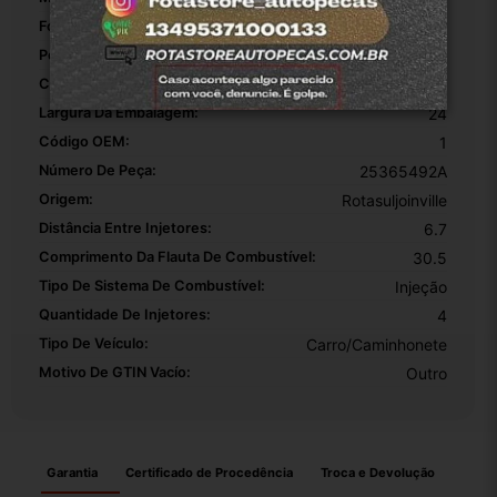
Fonte Do Produto:
Brasil
Peso Da Embalagem:
0.750
Comprimento Da Embalagem:
34
Largura Da Embalagem:
24
Código OEM:
1
Número De Peça:
25365492A
Origem:
Rotasuljoinville
Distância Entre Injetores:
6.7
Comprimento Da Flauta De Combustível:
30.5
Tipo De Sistema De Combustível:
Injeção
Quantidade De Injetores:
4
Tipo De Veículo:
Carro/Caminhonete
Motivo De GTIN Vacío:
Outro
Garantia
Certificado de Procedência
Troca e Devolução