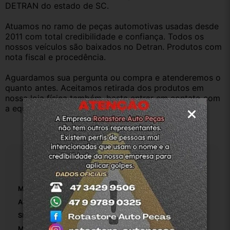
DETRAN do estado de SC.
Atuamos no ramo de peças automotivas usadas desde 
2011 com total credibilidade e confiança. Todos os 
nossos veículos são baixados no Detran. Produtos com 
nota fiscal e procedência.
Aguardamos sua pergunta ou compra e atenderemos o 
quanto antes. Aceitamos retirada dos produtos em 
nossa loja física também, basta entrar em contato com 
a equipe Rotasul e tiramos suas dúvidas.
Especificações
Marca:
Chevrolet
Altura Da Embalagem:
24
SKU:
P-10608
Modelo:
Celta