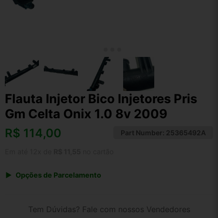
Flauta Injetor Bico Injetores Pris
Gm Celta Onix 1.0 8v 2009
R$
114,00
Part Number:
25365492A
Em até 12x de
R$ 11,55
no cartão
Opções de Parcelamento
1x de R$ 114,00 s/ juros
2x de R$ 61,35
Tem Dúvidas? Fale com nossos Vendedores
3x de R$ 41,51