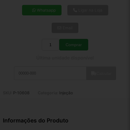
4x de R$ 31,60
Whatsapp
Ligar na Loja
5x de R$ 25,61
6x de R$ 21,59
Email
7x de R$ 18,68
8x de R$ 16,56
9x de R$ 14,91
Comprar
Quantidade
10x de R$ 13,53
Última unidade disponível
11x de R$ 12,45
12x de R$ 11,55
Calcular
SKU:
P-10608
Categoria:
Injeção
Informações do Produto