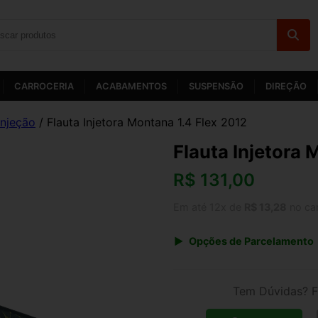
CARROCERIA
ACABAMENTOS
SUSPENSÃO
DIREÇÃO
Injeção
/ Flauta Injetora Montana 1.4 Flex 2012
Flauta Injetora 
R$
131,00
Em até 12x de
R$ 13,28
no ca
Opções de Parcelamento
1x de R$ 131,00 s/ juros
3x de R$ 47,70
Tem Dúvidas? F
5x de R$ 29,43