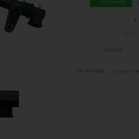
7x de R$ 21,47
Whatsapp
9x de R$ 17,13
11x de R$ 14,31
Última
SKU:
P-10673
Categoria:
I