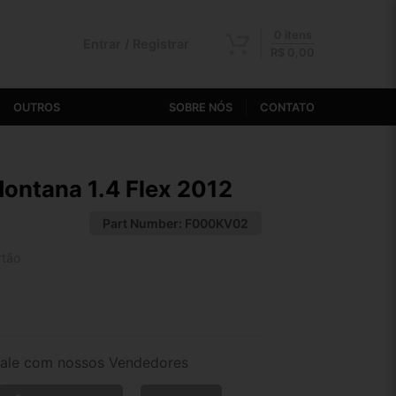
0 itens
Entrar / Registrar
R$
0,00
OUTROS
SOBRE NÓS
CONTATO
Montana 1.4 Flex 2012
Part Number:
F000KV02
rtão
2x de R$ 70,50
4x de R$ 36,31
ale com nossos Vendedores
6x de R$ 24,81