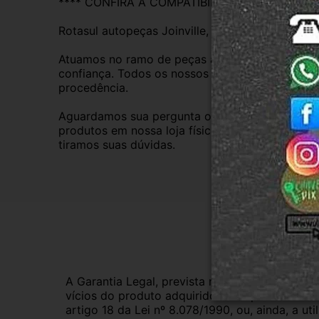
**** CONFIRA A COMPATIBILIDADE ****
Rotasul autopeças Joinville, empresa credenci
Atuamos no ramo de peças automotivas usadas d
confiança. Todos os nossos veículos são baixad
procedência.
Aguardamos sua pergunta ou compra e atendere
produtos em nossa loja física também, basta en
tiramos suas dúvidas.
Gar
A Garantia Legal, prevista no Código de Defes
vícios do produto adquirido.Na impossibilidad
artigo 18 da Lei nº 8.078/1990, ou, ainda, a 