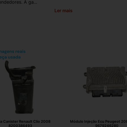
ndedores. A ga...
Ler mais
la Canister Renault Clio 2008
Módulo Injeção Ecu Peugeot 208
8200386493
9679246280