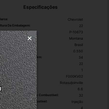
Especificações
arca:
Chevrolet
ltura Da Embalagem:
22
KU:
P-10673
odelo:
Montana
onte Do Produto:
Brasil
eso Da Embalagem:
0.550
omprimento Da Embalagem:
34
argura Da Embalagem:
22
ódigo OEM:
1
úmero De Peça:
F000KV02
rigem:
Rotasuljoinville
istância Entre Injetores:
6.6
omprimento Da Flauta De Combustível:
32
ipo De Sistema De Combustível:
Injeção
uantidade De Injetores:
4