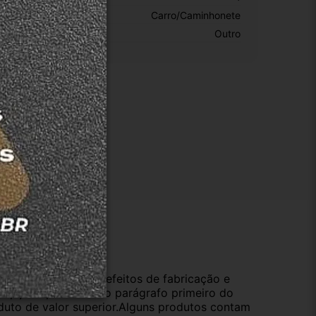
ipo De Veículo:
Carro/Caminhonete
otivo De GTIN Vacío:
Outro
ução
da compra e cobre defeitos de fabricação e
s opções previstas no parágrafo primeiro do
oduto de valor superior.Alguns produtos contam