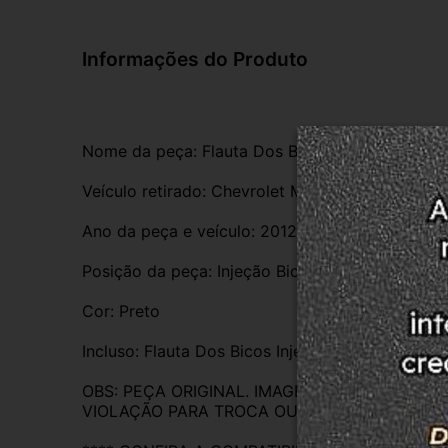
Informações do Produto
Nome da peça: Flauta Dos Bicos Injetores
Veículo retirado: Chevrolet Montana 1.4 
Ano da peça e veículo: 2012
Posição da peça: Injeção Bicos Injetores
Cor: Preto
Incluso: Flauta Dos Bicos Injetores 
OBS: PEÇA ORIGINAL. IMAGENS REAIS DO PR
VIOLAÇÃO PARA TROCA OU DEVOLUÇÃO. EM C