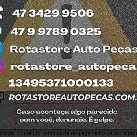
T
ada no DETRAN do estado de SC.
M
esde 2011 com total credibilidade e 
os no Detran. Produtos com nota fiscal e 
mos o quanto antes. Aceitamos retirada dos 
trar em contato com a equipe Rotasul e 
antia
Certificado de Procedência
Troca e Devol
a do Consumidor, é de 90 (noventa) dias a partir da data 
e de reparar o produto, o cliente poderá escolher dentre a
utilização do crédito como parte do pagamento de outro pr