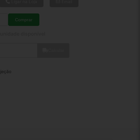
8x de R$ 19,03
Ligar na Loja
Email
10x de R$ 15,54
12x de R$ 13,28
Comprar
Quantidade
 unidade disponível
Calcular
njeção