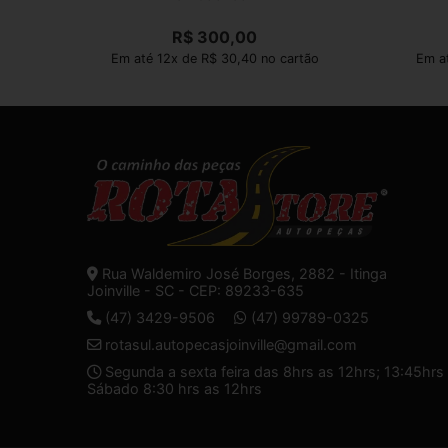
R$
300,00
Em até 12x de R$ 30,40 no cartão
Em a
Rua Waldemiro José Borges, 2882 - Itinga
Joinville - SC - CEP: 89233-635
(47) 3429-9506
(47) 99789-0325
rotasul.autopecasjoinville@gmail.com
Segunda a sexta feira das 8hrs as 12hrs; 13:45hrs 
Sábado 8:30 hrs as 12hrs