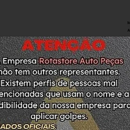
M
A
S
M
F
P
C
L
C
N
O
D
ODUTO. PEÇA COM ETIQUETA DE LACRE SEM 
C
ASO DE DÚVIDAS ESTAMOS A DISPOSIÇÃO
T
Q