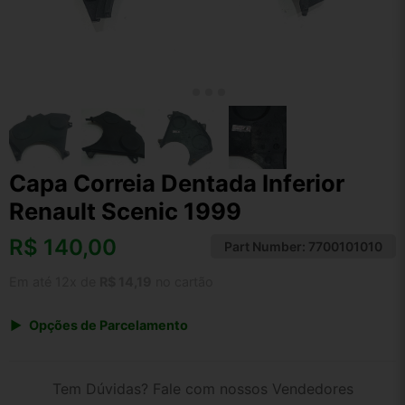
Capa Correia Dentada Inferior
Renault Scenic 1999
R$
140,00
Part Number:
7700101010
Em até 12x de
R$ 14,19
no cartão
Opções de Parcelamento
1x de R$ 140,00 s/ juros
2x de R$ 75,35
Tem Dúvidas? Fale com nossos Vendedores
3x de R$ 50,97