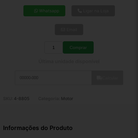
4x de R$ 38,80
Whatsapp
Ligar na Loja
5x de R$ 31,45
6x de R$ 26,52
Email
7x de R$ 22,94
8x de R$ 20,34
9x de R$ 18,31
Comprar
Quantidade
10x de R$ 16,61
Última unidade disponível
11x de R$ 15,29
12x de R$ 14,19
Calcular
SKU:
4-8805
Categoria:
Motor
Informações do Produto