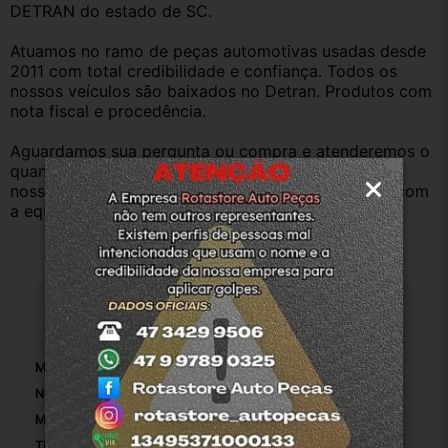
DETRAN do estado de SC.
Atuamos no ramo de peças automotivas usadas desde 
2011 com total credibilidade e confiança. Todos os 
nossos veículos são baixados no Detran. Produtos com 
nota fiscal e procedência.
Aguardamos sua pergunta ou compra e atenderemos o 
quanto antes. Aceitamos retirada dos produtos em 
nossa loja física também, basta entrar em contato com 
a equipe Rotasul e tiramos suas dúvidas.
Especificações
Marca:
Renault
Número De Peça:
7700101010
Material:
Plástico
Tipo De Veículo:
Carro/Caminhonete