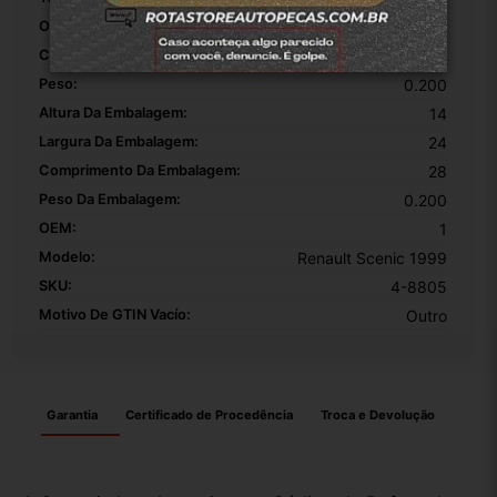
Origem:
Rotasuljoinville
Comprimento:
28
Peso:
0.200
Altura Da Embalagem:
14
Largura Da Embalagem:
24
Comprimento Da Embalagem:
28
Peso Da Embalagem:
0.200
OEM:
1
Modelo:
Renault Scenic 1999
SKU:
4-8805
Motivo De GTIN Vacío:
Outro
Garantia
Certificado de Procedência
Troca e Devolução