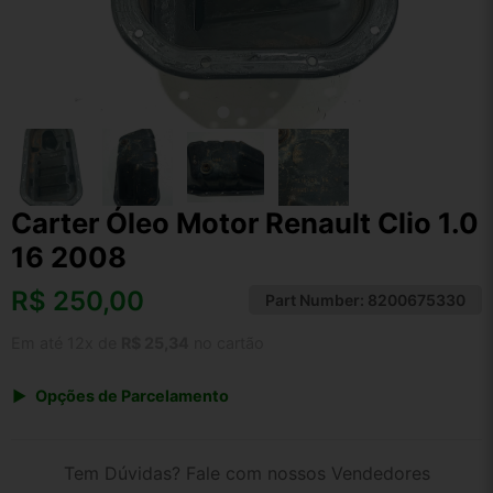
Carter Óleo Motor Renault Clio 1.0
16 2008
R$
250,00
Part Number:
8200675330
Em até 12x de
R$ 25,34
no cartão
Opções de Parcelamento
1x de R$ 250,00 s/ juros
2x de R$ 134,55
Tem Dúvidas? Fale com nossos Vendedores
3x de R$ 91,03