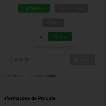
4x de R$ 69,29
Whatsapp
Ligar na Loja
5x de R$ 56,16
6x de R$ 47,35
Email
7x de R$ 40,97
8x de R$ 36,32
9x de R$ 32,69
Comprar
Quantidade
10x de R$ 29,66
Última unidade disponível
11x de R$ 27,30
12x de R$ 25,34
Calcular
SKU:
4-8944
Categoria:
Motor
Informações do Produto