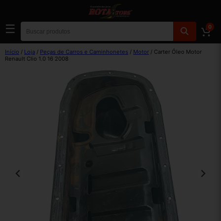
☰
0
Início
/
Loja
/
Peças de Carros e Caminhonetes
/
Motor
/ Carter Óleo Motor
Renault Clio 1.0 16 2008