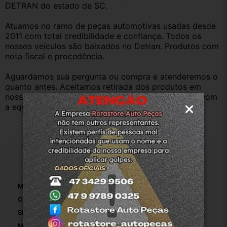
DETRAN do estado de SC.
Atuamos no ramo de peças automotivas usadas desde 
2011 com total credibilidade e confiança. Todos os 
nossos veículos são baixados no Detran. Produtos com 
nota fiscal e procedência.
Aguardamos sua pergunta ou compra e atenderemos o 
quanto antes. Aceitamos retirada dos produtos em 
nossa loja física também, basta entrar em contato com 
a equipe Rotasul e tiramos suas dúvidas.
Especificações
Marca:
Renault
OEM:
1
SKU:
4-8944
Modelo:
Clio 2008 1.0 16v