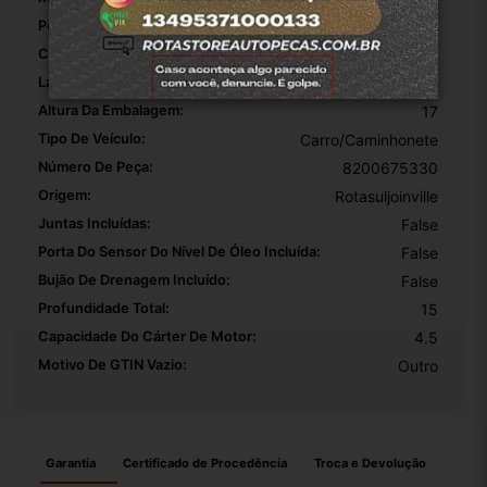
Peso Da Embalagem:
1.100
Comprimento Da Embalagem:
44
Largura Da Embalagem:
25
Altura Da Embalagem:
17
Tipo De Veículo:
Carro/Caminhonete
Número De Peça:
8200675330
Origem:
Rotasuljoinville
Juntas Incluídas:
False
Porta Do Sensor Do Nível De Óleo Incluída:
False
Bujão De Drenagem Incluído:
False
Profundidade Total:
15
Capacidade Do Cárter De Motor:
4.5
Motivo De GTIN Vazio:
Outro
Garantia
Certificado de Procedência
Troca e Devolução