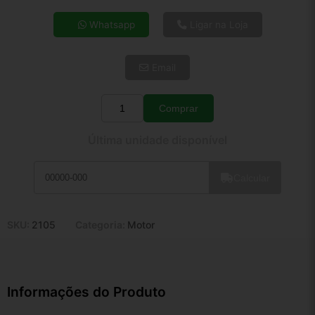
4x de R$ 60,97
Whatsapp
Ligar na Loja
5x de R$ 49,42
6x de R$ 41,67
Email
7x de R$ 36,05
8x de R$ 31,96
9x de R$ 28,77
Comprar
Quantidade
10x de R$ 26,10
Última unidade disponível
11x de R$ 24,02
12x de R$ 22,30
Calcular
SKU:
2105
Categoria:
Motor
Informações do Produto