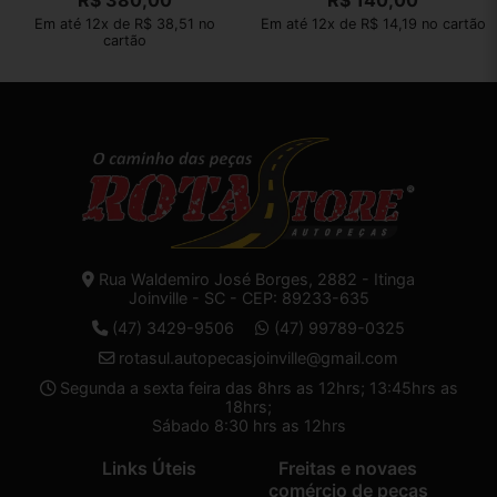
R$
380,00
R$
140,00
Em até 12x de R$ 38,51 no
Em até 12x de R$ 14,19 no cartão
cartão
Rua Waldemiro José Borges, 2882 - Itinga
Joinville - SC - CEP: 89233-635
(47) 3429-9506
(47) 99789-0325
rotasul.autopecasjoinville@gmail.com
Segunda a sexta feira das 8hrs as 12hrs; 13:45hrs as
18hrs;
Sábado 8:30 hrs as 12hrs
Links Úteis
Freitas e novaes
comércio de peças