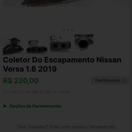
Coletor Do Escapamento Nissan
Versa 1.6 2019
R$
220,00
Part Number:
1
Em até 12x de
R$ 22,30
no cartão
Opções de Parcelamento
1x de R$ 220,00 s/ juros
2x de R$ 118,40
Tem Dúvidas? Fale com nossos Vendedores
3x de R$ 80,10