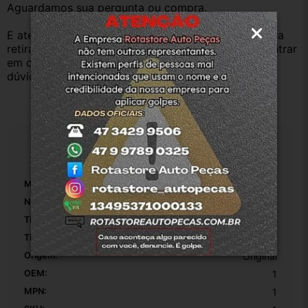
Aguardamos sua pergunta ou compra.
E atenderemos o quanto antes, caso o cliente prefira 
retirar na nossa loja física também aceitamos, só entrar 
em contato com a equipe Rotasul e tiramos suas 
dúvidas.
Especificações
Marca:
Nissan
Número De Peça:
1
Tipo De Veículo:
Carro/Caminhonete
Tipo De Uso:
Regular
Origem:
Original
OEM:
1
MPN:
1