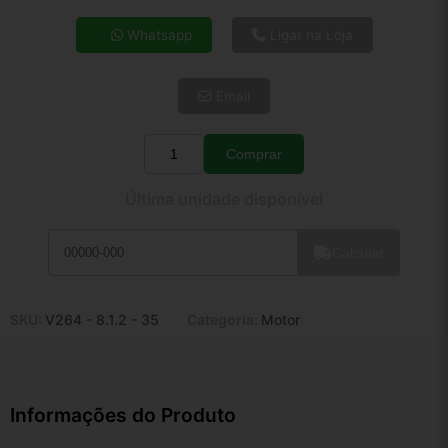
4x de R$ 41,57
Whatsapp
Ligar na Loja
5x de R$ 33,69
6x de R$ 28,41
Email
7x de R$ 24,58
8x de R$ 21,79
9x de R$ 19,62
Comprar
Quantidade
10x de R$ 17,80
Última unidade disponível
11x de R$ 16,38
12x de R$ 15,20
Calcular
SKU:
V264 - 8.1.2 - 35
Categoria:
Motor
Informações do Produto