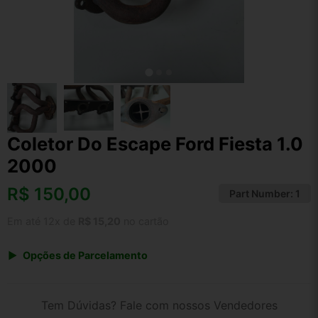
Coletor Do Escape Ford Fiesta 1.0
2000
R$
150,00
Part Number:
1
Em até 12x de
R$ 15,20
no cartão
Opções de Parcelamento
1x de R$ 150,00 s/ juros
2x de R$ 80,73
Tem Dúvidas? Fale com nossos Vendedores
3x de R$ 54,62