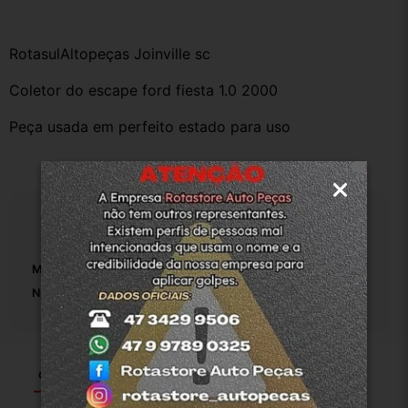
RotasulAltopeças Joinville sc
Coletor do escape ford fiesta 1.0 2000
Peça usada em perfeito estado para uso
Especificações
Marca:
Ford
Número De Peça:
1
Garantia
Certificado de Procedência
Troca e Devolução