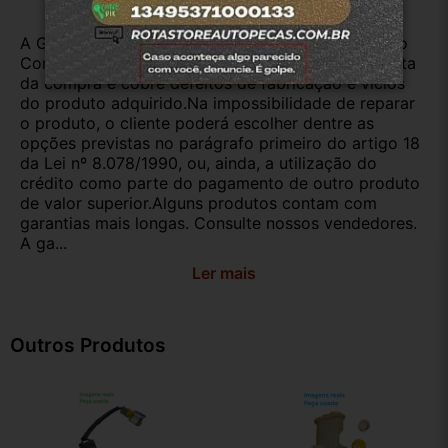
A Garantia Legal, prevista no Código de Defesa do
Consumidor, é de 90 (noventa) dias a partir da data
da compra e cobre defeitos de fabricação e vícios
do produto adquirido.Na impossibilidade de reparar
o produto, o cliente poderá escolher dentre as
opções previstas no parágrafo primeiro do artigo 18
da Lei nº 8.078/1990, ou, ainda, a utilização do
crédito como parte do pagamento de outro produto
de valor superior.Alguns produtos contam com
garantias mais longas. Consulte nossos vendedores.
A ga...
Ler mais
Outros Produtos