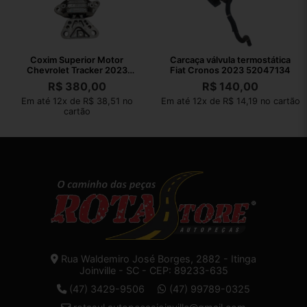
Coxim Superior Motor
Carcaça válvula termostática
Chevrolet Tracker 2023
Fiat Cronos 2023 52047134
AISi9Cu3Fe1
R$
380,00
R$
140,00
Em até 12x de R$ 38,51 no
Em até 12x de R$ 14,19 no cartão
cartão
Rua Waldemiro José Borges, 2882 - Itinga
Joinville - SC - CEP: 89233-635
(47) 3429-9506
(47) 99789-0325