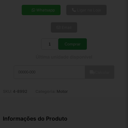
4x de R$ 31,04
Whatsapp
Ligar na Loja
5x de R$ 25,16
6x de R$ 21,21
Email
7x de R$ 18,36
8x de R$ 16,27
9x de R$ 14,65
Comprar
Quantidade
10x de R$ 13,29
Última unidade disponível
11x de R$ 12,23
12x de R$ 11,35
Calcular
SKU:
4-8992
Categoria:
Motor
Informações do Produto