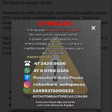
DETRAN do estado de SC.
Atuamos no ramo de peças automotivas usadas desde 
2011 com total credibilidade e confiança. Todos os 
nossos veículos são baixados no Detran. Produtos com 
nota fiscal e procedência.
Aguardamos sua pergunta ou compra e atenderemos o 
quanto antes. Aceitamos retirada dos produtos em 
nossa loja física também, basta entrar em contato com 
a equipe Rotasul e tiramos suas dúvidas.
Especificações
Marca:
Peugeot
Número De Peça:
1
Altura Da Embalagem:
14
Largura Da Embalagem:
16