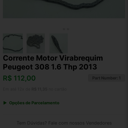
Corrente Motor Virabrequim
Peugeot 308 1.6 Thp 2013
R$
112,00
Part Number:
1
Em até 12x de
R$ 11,35
no cartão
Opções de Parcelamento
1x de R$ 112,00 s/ juros
2x de R$ 60,28
Tem Dúvidas? Fale com nossos Vendedores
3x de R$ 40,78