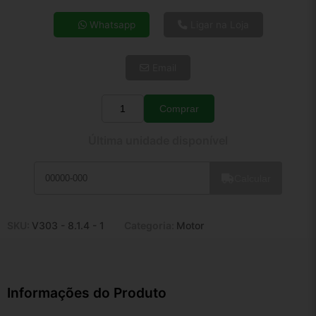
4x de R$ 76,49
Whatsapp
Ligar na Loja
5x de R$ 62,00
6x de R$ 52,28
Email
7x de R$ 45,23
8x de R$ 40,10
9x de R$ 36,09
Comprar
Quantidade
10x de R$ 32,75
Última unidade disponível
11x de R$ 30,14
12x de R$ 27,97
Calcular
SKU:
V303 - 8.1.4 - 1
Categoria:
Motor
Informações do Produto