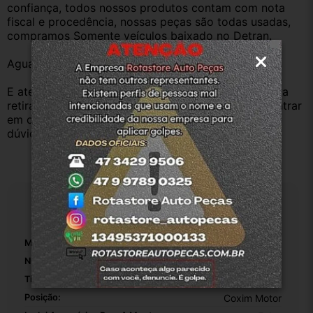
confiança, todos nossos produtos contam com nota 
fiscal e procedência, nossas peças são todas usadas, 
compramos Somente veículos baixado no Detran.
Aguardamos sua pergunta ou compra.
E atenderemos o quanto antes, caso o cliente prefira 
retirar na nossa loja física também aceitamos, só entrar 
em contato com a equipe Rotasul e tiramos suas 
dúvidas.
Especificações
Marca:
Hyundai
Número De Peça:
21810r1500
Tipo De Veículo:
Carro/Caminhonete
Posição:
Coxim Motor