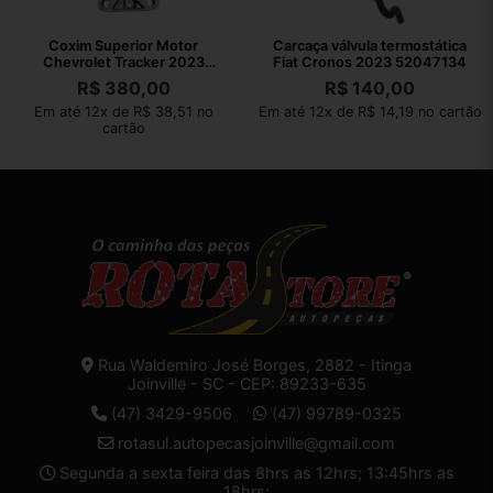
Coxim Superior Motor
Carcaça válvula termostática
Chevrolet Tracker 2023
Fiat Cronos 2023 52047134
AISi9Cu3Fe1
R$
380,00
R$
140,00
Em até 12x de R$ 38,51 no
Em até 12x de R$ 14,19 no cartão
cartão
Rua Waldemiro José Borges, 2882 - Itinga
Joinville - SC - CEP: 89233-635
(47) 3429-9506
(47) 99789-0325
rotasul.autopecasjoinville@gmail.com
Segunda a sexta feira das 8hrs as 12hrs; 13:45hrs as
18hrs;