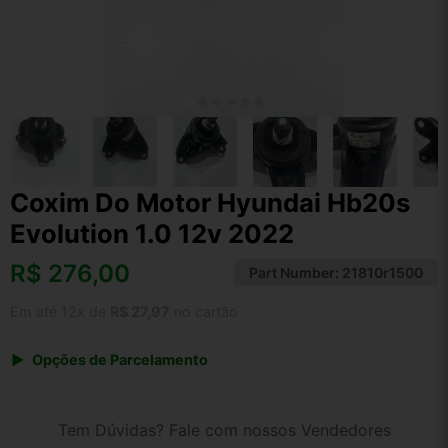
Coxim Do Motor Hyundai Hb20s
Evolution 1.0 12v 2022
R$
276,00
Part Number:
21810r1500
Em até 12x de
R$ 27,97
no cartão
Opções de Parcelamento
1x de R$ 276,00 s/ juros
2x de R$ 148,54
Tem Dúvidas? Fale com nossos Vendedores
3x de R$ 100,49