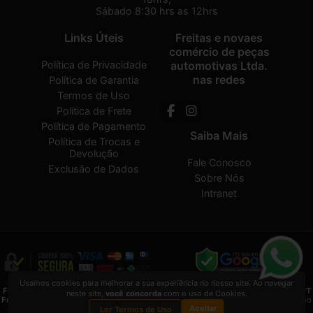
Sábado 8:30 hrs as 12hrs
Links Úteis
Freitas e novaes
comércio de peças
Política de Privacidade
automotivas Ltda.
nas redes
Política de Garantia
Termos de Uso
Política de Frete
Política de Pagamento
Saiba Mais
Política de Trocas e
Devolução
Fale Conosco
Exclusão de Dados
Sobre Nós
Intranet
Usamos cookies para melhorar a sua experiência no nosso site. Ao navegar
Freitas e novaes comércio de peças automotivas Ltda.
2026 CREATED BY
VAAPT
neste site,
você concorda
com o uso de Cookies.
Freitas e novaes comércio de peças automotivas Ltda.
é uma empresa inscrita no
Aceitar
CNPJ
13.495.371/0001-33
Ler Termos de Uso