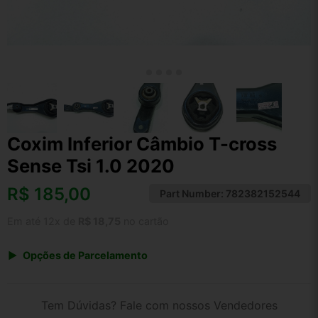
Coxim Inferior Câmbio T-cross
Sense Tsi 1.0 2020
R$
185,00
Part Number:
782382152544
Em até 12x de
R$ 18,75
no cartão
Opções de Parcelamento
1x de R$ 185,00 s/ juros
2x de R$ 99,57
Tem Dúvidas? Fale com nossos Vendedores
3x de R$ 67,36