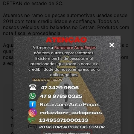
DETRAN do estado de SC.
Atuamos no ramo de peças automotivas usadas desde 
2011 com total credibilidade e confiança. Todos os 
nossos veículos são baixados no Detran. Produtos com 
nota fiscal e procedência.
Aguardamos sua pergunta ou compra e atenderemos o 
quanto antes. Aceitamos retirada dos produtos em 
nossa loja física também, basta entrar em contato com 
a equipe Rotasul e tiramos suas dúvidas.
Especificações
Marca:
Volkswagen
Número De Peça:
782382152544
Tipo De Veículo:
Carro/Caminhonete
Posição:
Coxim Inferior Câmbio