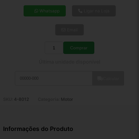
4x de R$ 51,27
Whatsapp
Ligar na Loja
5x de R$ 41,55
6x de R$ 35,04
Email
7x de R$ 30,32
8x de R$ 26,88
9x de R$ 24,19
Comprar
Quantidade
10x de R$ 21,95
Última unidade disponível
11x de R$ 20,20
12x de R$ 18,75
Calcular
SKU:
4-8012
Categoria:
Motor
Informações do Produto