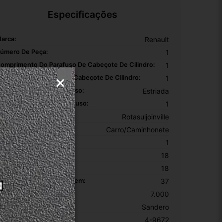
Especificações
arca:
Renault
úmero De Peça:
1
omprimento Do Parafuso De Cabeçote De Cilindro:
1
iâmetro Do Parafuso De Cabeçote De Cilindro:
1
ipo De Cabeça Do Parafuso:
Estriada
argura Da Rosca Do Parafuso:
1
rigem:
Rotasuljoinville
ipo De Veículo:
Carro/Caminhonete
EM:
1
ltura Da Embalagem:
18
argura Da Embalagem:
18
omprimento Da Embalagem:
37
eso Da Embalagem:
7.000
odelo:
Sandero
KU:
4-9672