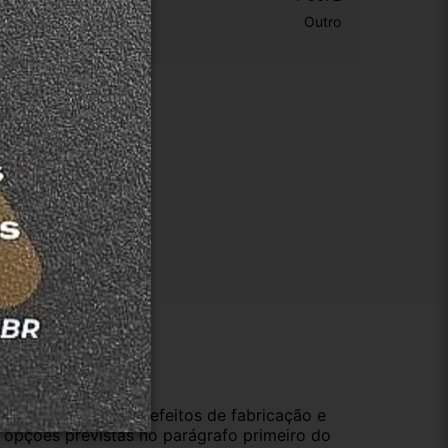
otivo De GTIN Vacío:
Outro
ução
da compra e cobre defeitos de fabricação e
s opções previstas no parágrafo primeiro do