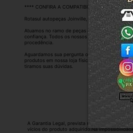
**** CONFIRA A COMPATIBILIDADE ****
Rotasul autopeças Joinville, empresa credenci
Atuamos no ramo de peças automotivas usadas d
confiança. Todos os nossos veículos são baixad
procedência.
Aguardamos sua pergunta ou compra e atendere
produtos em nossa loja física também, basta en
tiramos suas dúvidas.
Gar
A Garantia Legal, prevista no Código de Defes
vícios do produto adquirido.Na impossibilidad