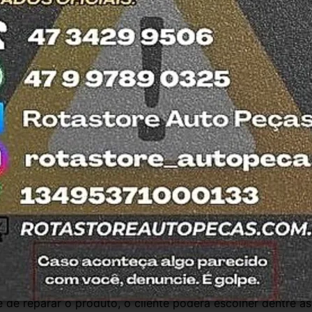
M
ada no DETRAN do estado de SC.
esde 2011 com total credibilidade e 
os no Detran. Produtos com nota fiscal e 
mos o quanto antes. Aceitamos retirada dos 
trar em contato com a equipe Rotasul e 
antia
Certificado de Procedência
Troca e Devol
a do Consumidor, é de 90 (noventa) dias a partir da data 
e de reparar o produto, o cliente poderá escolher dentre a