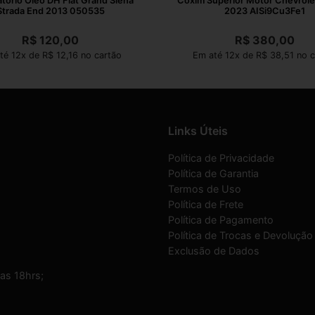
torio Oleo DH Fiat Grand Siena
Coxim Superior Motor Chevrole
Strada End 2013 050535
2023 AISi9Cu3Fe1
R$
120,00
R$
380,00
té 12x de R$ 12,16 no cartão
Em até 12x de R$ 38,51 no c
Links Úteis
Política de Privacidade
Política de Garantia
Termos de Uso
Política de Frete
Política de Pagamento
Política de Trocas e Devolução
Exclusão de Dados
as 18hrs;