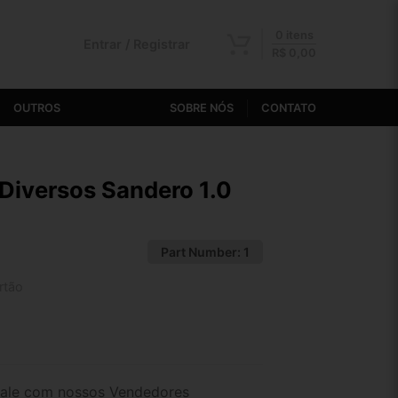
0 itens
Entrar / Registrar
R$
0,00
OUTROS
SOBRE NÓS
CONTATO
Diversos Sandero 1.0
Part Number:
1
rtão
2x de R$ 172,22
4x de R$ 88,69
ale com nossos Vendedores