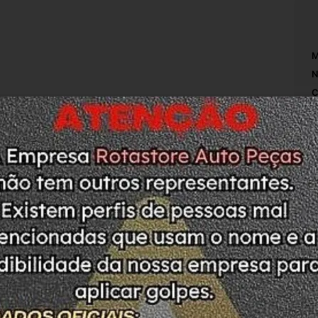
M
N
C
elas Diversos
D
T
L
O
T
O
A
L
C
P
ODUTO. PEÇA COM ETIQUETA DE LACRE SEM 
M
ASO DE DÚVIDAS ESTAMOS A DISPOSIÇÃO
S