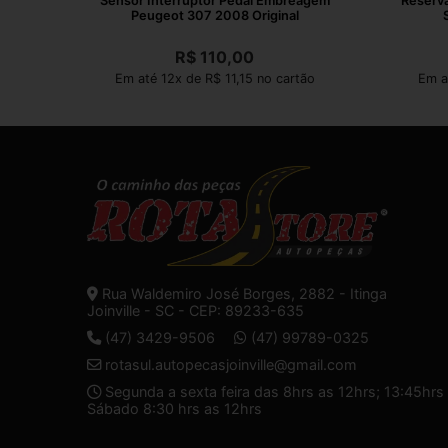
Sensor Interruptor Pedal Embreagem
Reserva
Peugeot 307 2008 Original
R$
110,00
Em até 12x de R$ 11,15 no cartão
Em a
Rua Waldemiro José Borges, 2882 - Itinga
Joinville - SC - CEP: 89233-635
(47) 3429-9506
(47) 99789-0325
rotasul.autopecasjoinville@gmail.com
Segunda a sexta feira das 8hrs as 12hrs; 13:45hrs 
Sábado 8:30 hrs as 12hrs