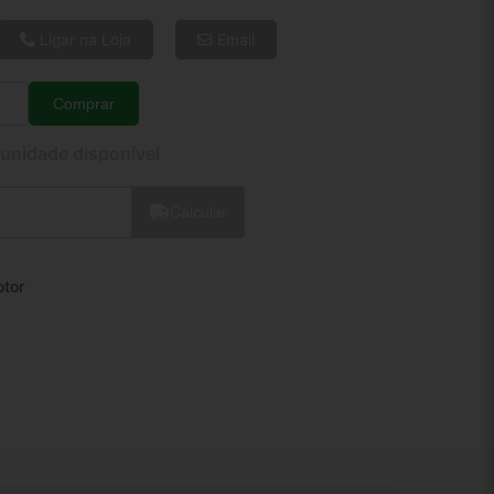
6x de R$ 60,61
8x de R$ 46,49
Ligar na Loja
Email
10x de R$ 37,97
12x de R$ 32,43
Comprar
Quantidade
 unidade disponível
Calcular
tor