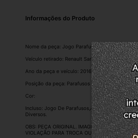
Informações do Produto
Nome da peça: Jogo Parafusos Presilhas e Arru
Veículo retirado: Renault Sandero 1.0 16v
Ano da peça e veículo: 2016
Posição da peça: Parafusos
Cor: 
Incluso: Jogo De Parafusos,Arruelas e Presilhas 
Diversos.
OBS: PEÇA ORIGINAL. IMAGENS REAIS DO PR
VIOLAÇÃO PARA TROCA OU DEVOLUÇÃO. EM C