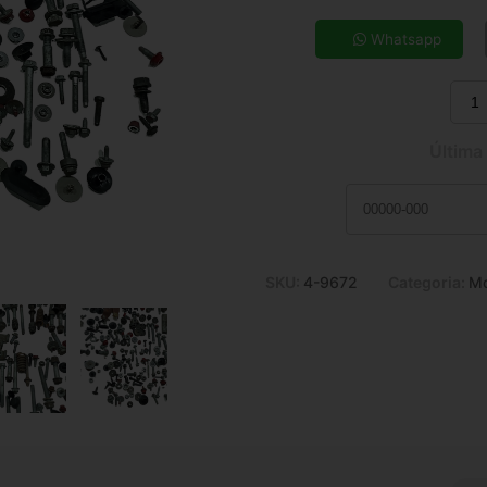
5x de R$ 71,88
7x de R$ 52,44
Whatsapp
9x de R$ 41,85
11x de R$ 34,94
Última
SKU:
4-9672
Categoria:
Mo