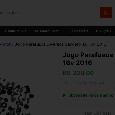
CARROCERIA
ACABAMENTOS
SUSPENSÃO
DIREÇÃO
Motor
/ Jogo Parafusos Diversos Sandero 1.0 16v 2016
Jogo Parafusos 
16v 2016
R$
320,00
Em até 12x de
R$ 32,43
no ca
Opções de Parcelamento
1x de R$ 320,00 s/ juros
3x de R$ 116,51
Tem Dúvidas? F