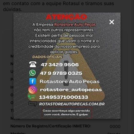
em contato com a equipe Rotasul e tiramos suas 
dúvidas.
Especificações
Marca:
Fiat
Número De Peça:
52035569
Unidades Por Embalagem:
1
Posição Da Mangueira:
Superior
Inclui Braçadeiras:
True
Origem:
Original
OEM:
1
Tipo De Veículo:
Carro/Caminhonete
MPN:
1
Número De Registro/certificação INMETRO:
0000
Modelo: