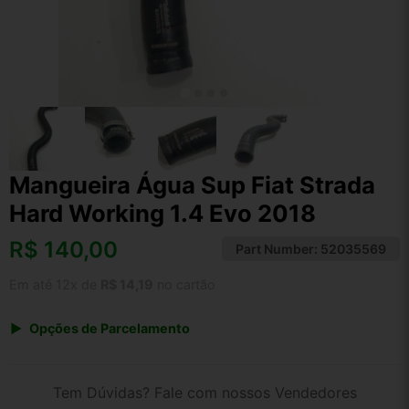
Mangueira Água Sup Fiat Strada
Hard Working 1.4 Evo 2018
R$
140,00
Part Number:
52035569
Em até 12x de
R$ 14,19
no cartão
Opções de Parcelamento
1x de R$ 140,00 s/ juros
2x de R$ 75,35
Tem Dúvidas? Fale com nossos Vendedores
3x de R$ 50,97