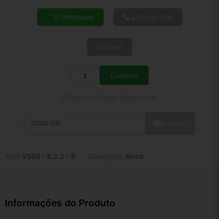
4x de R$ 38,80
Whatsapp
Ligar na Loja
5x de R$ 31,45
6x de R$ 26,52
Email
7x de R$ 22,94
8x de R$ 20,34
9x de R$ 18,31
Comprar
Quantidade
10x de R$ 16,61
Última unidade disponível
11x de R$ 15,29
12x de R$ 14,19
Calcular
SKU:
V304 - 8.2.2 - 9
Categoria:
Motor
Informações do Produto