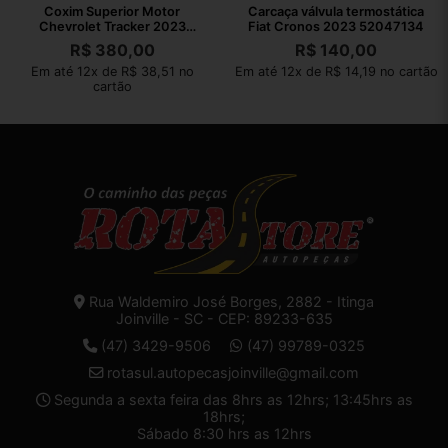
Coxim Superior Motor
Carcaça válvula termostática
Chevrolet Tracker 2023
Fiat Cronos 2023 52047134
AISi9Cu3Fe1
R$
380,00
R$
140,00
Em até 12x de R$ 38,51 no
Em até 12x de R$ 14,19 no cartão
cartão
Rua Waldemiro José Borges, 2882 - Itinga
Joinville - SC - CEP: 89233-635
(47) 3429-9506
(47) 99789-0325
rotasul.autopecasjoinville@gmail.com
Segunda a sexta feira das 8hrs as 12hrs; 13:45hrs as
18hrs;
Sábado 8:30 hrs as 12hrs