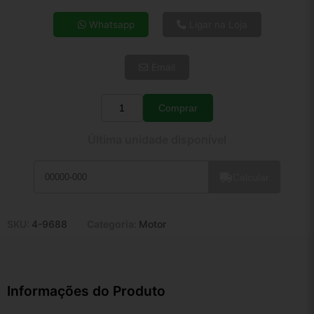
4x de R$ 40,74
Whatsapp
Ligar na Loja
5x de R$ 33,02
6x de R$ 27,84
Email
7x de R$ 24,09
8x de R$ 21,36
9x de R$ 19,22
Comprar
Quantidade
10x de R$ 17,44
Última unidade disponível
11x de R$ 16,05
12x de R$ 14,90
Calcular
SKU:
4-9688
Categoria:
Motor
Informações do Produto