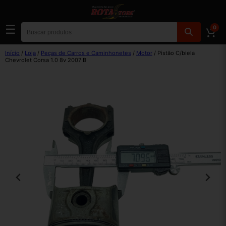
☰
0
Início
/
Loja
/
Peças de Carros e Caminhonetes
/
Motor
/ Pistão C/biela
Chevrolet Corsa 1.0 8v 2007 B