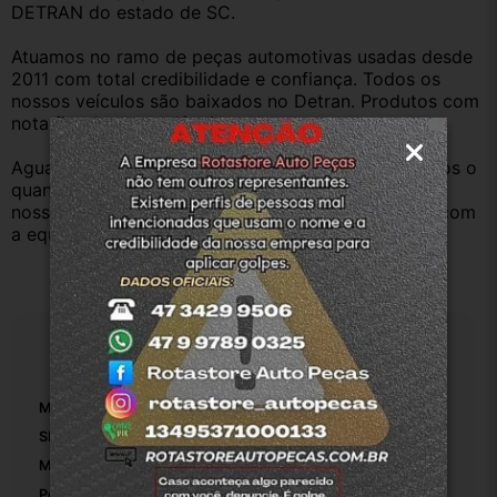
DETRAN do estado de SC.
Atuamos no ramo de peças automotivas usadas desde 
2011 com total credibilidade e confiança. Todos os 
nossos veículos são baixados no Detran. Produtos com 
nota fiscal e procedência.
Aguardamos sua pergunta ou compra e atenderemos o 
quanto antes. Aceitamos retirada dos produtos em 
nossa loja física também, basta entrar em contato com 
a equipe Rotasul e tiramos suas dúvidas.
Especificações
Marca:
Chevrolet
SKU:
2-4-9688
Modelo:
Corsa
Peso Da Embalagem:
1.5