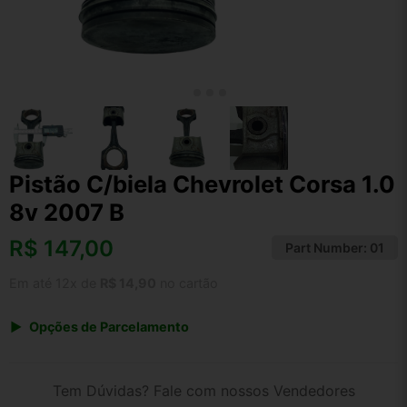
Pistão C/biela Chevrolet Corsa 1.0
8v 2007 B
R$
147,00
Part Number:
01
Em até 12x de
R$ 14,90
no cartão
Opções de Parcelamento
1x de R$ 147,00 s/ juros
2x de R$ 79,12
Tem Dúvidas? Fale com nossos Vendedores
3x de R$ 53,52