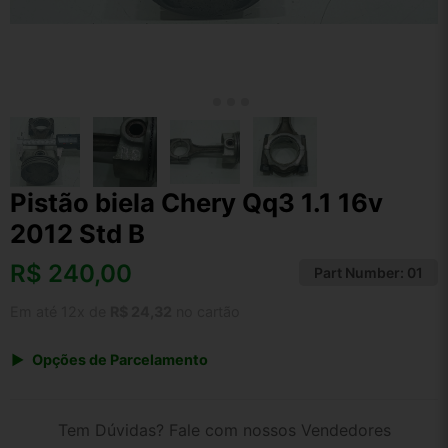
Pistão biela Chery Qq3 1.1 16v
2012 Std B
R$
240,00
Part Number:
01
Em até 12x de
R$ 24,32
no cartão
Opções de Parcelamento
1x de R$ 240,00 s/ juros
2x de R$ 129,17
Tem Dúvidas? Fale com nossos Vendedores
3x de R$ 87,38