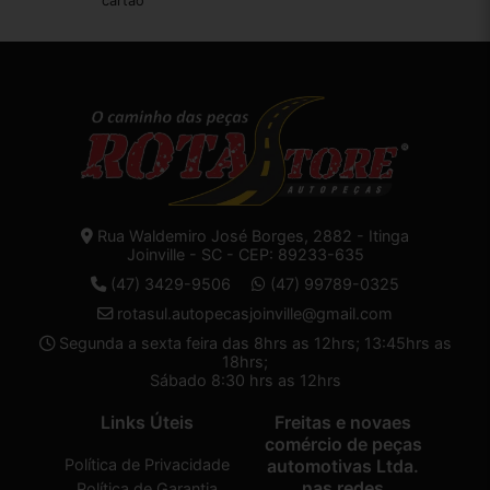
cartão
Rua Waldemiro José Borges, 2882 - Itinga
Joinville - SC - CEP: 89233-635
(47) 3429-9506
(47) 99789-0325
rotasul.autopecasjoinville@gmail.com
Segunda a sexta feira das 8hrs as 12hrs; 13:45hrs as
18hrs;
Sábado 8:30 hrs as 12hrs
Links Úteis
Freitas e novaes
comércio de peças
Política de Privacidade
automotivas Ltda.
nas redes
Política de Garantia