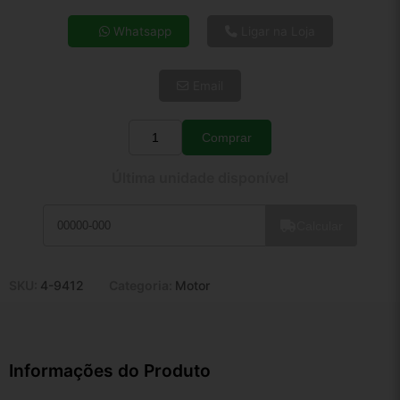
4x de R$ 66,52
Whatsapp
Ligar na Loja
5x de R$ 53,91
6x de R$ 45,46
Email
7x de R$ 39,33
8x de R$ 34,87
9x de R$ 31,38
Comprar
Quantidade
10x de R$ 28,48
Última unidade disponível
11x de R$ 26,21
12x de R$ 24,32
Calcular
SKU:
4-9412
Categoria:
Motor
Informações do Produto