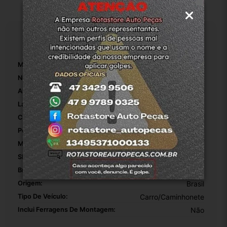
Especificações
Marca:
Chery
Número De Peça:
01
Altura Da Embalagem:
25
Largura Da Embalagem:
20
Comprimento Da Embalagem:
15
Peso Da Embalagem:
800
Modelo:
QQ
SKU:
2-4-9412
Bronzinas Incluídas:
Não
Origem:
Brasil
Tipo De Veículo:
Carro/Caminhonete
Inclui Ferragens De Montagem:
Não