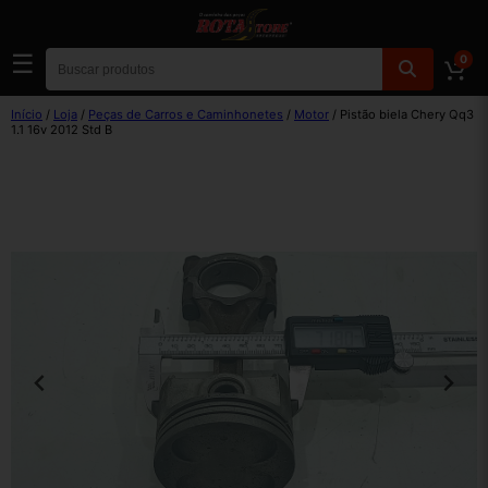
☰
0
Início
/
Loja
/
Peças de Carros e Caminhonetes
/
Motor
/ Pistão biela Chery Qq3
1.1 16v 2012 Std B