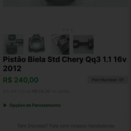
Pistão Biela Std Chery Qq3 1.1 16v
2012
R$
240,00
Part Number:
01
Em até 12x de
R$ 24,32
no cartão
Opções de Parcelamento
1x de R$ 240,00 s/ juros
2x de R$ 129,17
Tem Dúvidas? Fale com nossos Vendedores
3x de R$ 87,38