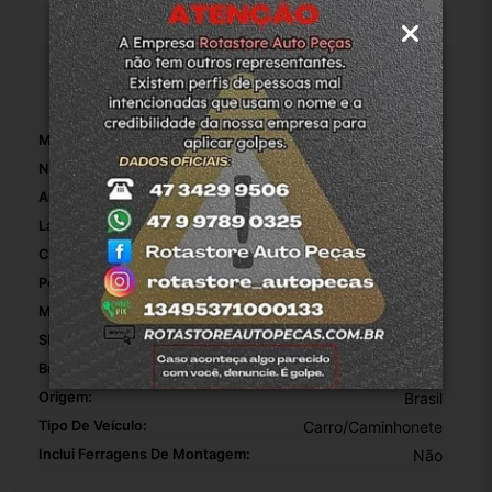
Especificações
Marca:
Chery
Número De Peça:
01
Altura Da Embalagem:
25
Largura Da Embalagem:
20
Comprimento Da Embalagem:
20
Peso Da Embalagem:
800
Modelo:
Chery QQ
SKU:
2-4-9410
Bronzinas Incluídas:
Não
Origem:
Brasil
Tipo De Veículo:
Carro/Caminhonete
Inclui Ferragens De Montagem:
Não