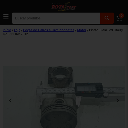
☰
0
Início
/
Loja
/
Peças de Carros e Caminhonetes
/
Motor
/ Pistão Biela Std Chery
Qq3 1.1 16v 2012