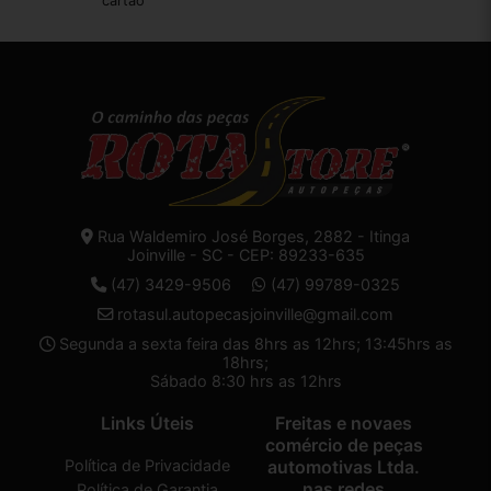
cartão
Rua Waldemiro José Borges, 2882 - Itinga
Joinville - SC - CEP: 89233-635
(47) 3429-9506
(47) 99789-0325
rotasul.autopecasjoinville@gmail.com
Segunda a sexta feira das 8hrs as 12hrs; 13:45hrs as
18hrs;
Sábado 8:30 hrs as 12hrs
Links Úteis
Freitas e novaes
comércio de peças
Política de Privacidade
automotivas Ltda.
nas redes
Política de Garantia