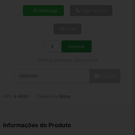
4x de R$ 66,52
Whatsapp
Ligar na Loja
5x de R$ 53,91
6x de R$ 45,46
Email
7x de R$ 39,33
8x de R$ 34,87
9x de R$ 31,38
Comprar
Quantidade
10x de R$ 28,48
Última unidade disponível
11x de R$ 26,21
12x de R$ 24,32
Calcular
SKU:
4-9410
Categoria:
Motor
Informações do Produto